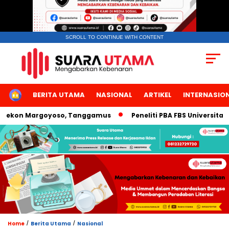
SCROLL TO CONTINUE WITH CONTENT
HOME
BERITA UTAMA
NASIONAL
ARTIKEL
INTERNASIO
ekon Margoyoso, Tanggamus
Peneliti PBA FBS Universitas Ne
/
/
Home
Berita Utama
Nasional