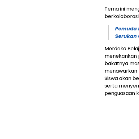
Tema ini men
berkolaborasi
Pemuda M
Serukan 
Merdeka Belaj
menekankan p
bakatnya masi
menawarkan m
Siswa akan be
serta menyena
penguasaan ko