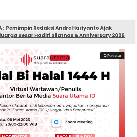
 :
Pemimpin Redaksi Andre Hariyanto Ajak
luarga Besar Hadiri Silatnas & Anniversary 2026
Perbesar
Perbesar