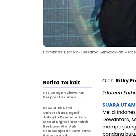
Hardiknas: Bergerak Bersama Semarakkan Merdek
Oleh:
Rifky 
Berita Terkait
Edutech Enthu
Perjuangan Siswa KIP
Berprestasi Arya
SUARA UTAM
Peneliti PBA FBS
Mei di Indones
Universitas Negeri
Jakarta Kembangkan
Dewantara, se
Modul Digital Interaktif
memperjuangka
Berbasis AI untuk
Pembelajaran Berbicara
pandang bulu.
Bahasa Arab