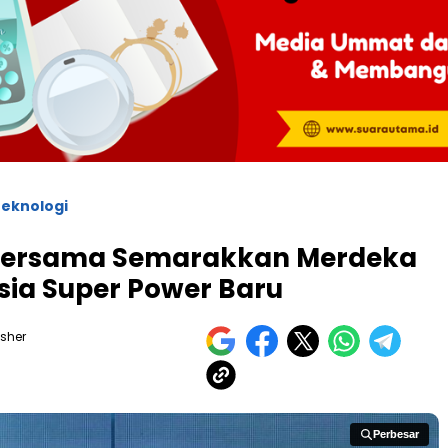
eknologi
 Bersama Semarakkan Merdeka
sia Super Power Baru
isher
Perbesar
Perbesar