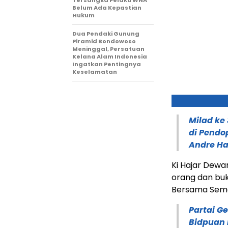
Tersangka Pelaku WNA
Belum Ada Kepastian
Hukum
Dua Pendaki Gunung
Piramid Bondowoso
Meninggal, Persatuan
Kelana Alam Indonesia
Ingatkan Pentingnya
Keselamatan
Milad ke
di Pendo
Andre Ha
Ki Hajar Dew
orang dan buk
Bersama Sema
Partai G
Bidpuan