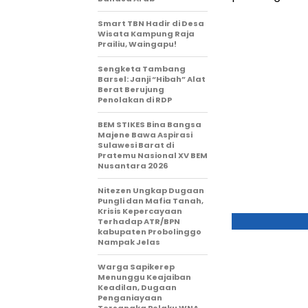
Smart TBN Hadir di Desa
Wisata Kampung Raja
Prailiu, Waingapu!
Sengketa Tambang
Barsel: Janji “Hibah” Alat
Berat Berujung
Penolakan di RDP
BEM STIKES Bina Bangsa
Majene Bawa Aspirasi
Sulawesi Barat di
Pratemu Nasional XV BEM
Nusantara 2026
Nitezen Ungkap Dugaan
Pungli dan Mafia Tanah,
Krisis Kepercayaan
Terhadap ATR/BPN
kabupaten Probolinggo
Nampak Jelas
Warga Sapikerep
Menunggu Keajaiban
Keadilan, Dugaan
Penganiayaan