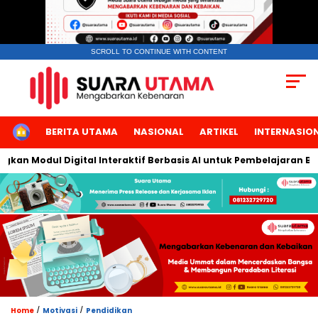
SCROLL TO CONTINUE WITH CONTENT
HOME
BERITA UTAMA
NASIONAL
ARTIKEL
INTERNASIO
Modul Digital Interaktif Berbasis AI untuk Pembelajaran Berbica
/
/
Home
Motivasi
Pendidikan