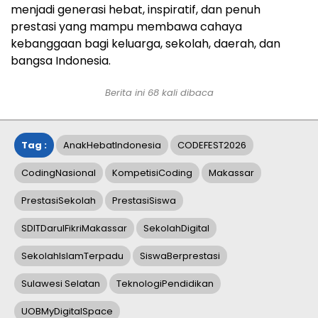
menjadi generasi hebat, inspiratif, dan penuh
prestasi yang mampu membawa cahaya
kebanggaan bagi keluarga, sekolah, daerah, dan
bangsa Indonesia.
Berita ini
68
kali dibaca
Tag :
AnakHebatIndonesia
CODEFEST2026
CodingNasional
KompetisiCoding
Makassar
PrestasiSekolah
PrestasiSiswa
SDITDarulFikriMakassar
SekolahDigital
SekolahIslamTerpadu
SiswaBerprestasi
Sulawesi Selatan
TeknologiPendidikan
UOBMyDigitalSpace