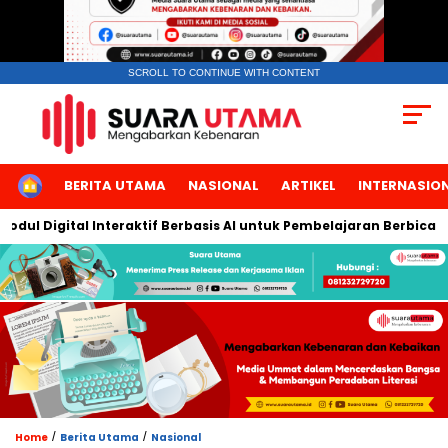
SCROLL TO CONTINUE WITH CONTENT
HOME
BERITA UTAMA
NASIONAL
ARTIKEL
INTERNASIO
l Digital Interaktif Berbasis AI untuk Pembelajaran Berbicara Ba
/
/
Home
Berita Utama
Nasional