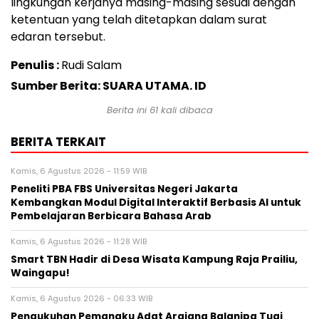
lingkungan kerjanya masing-masing sesuai dengan
ketentuan yang telah ditetapkan dalam surat
edaran tersebut.
Penulis :
Rudi Salam
Sumber Berita: SUARA UTAMA. ID
Berita ini
61
kali dibaca
BERITA TERKAIT
Kamis, 6 Agustus 2026 - 11:59 WIB
Peneliti PBA FBS Universitas Negeri Jakarta
Kembangkan Modul Digital Interaktif Berbasis AI untuk
Pembelajaran Berbicara Bahasa Arab
Kamis, 6 Agustus 2026 - 11:28 WIB
Smart TBN Hadir di Desa Wisata Kampung Raja Prailiu,
Waingapu!
Kamis, 6 Agustus 2026 - 06:33 WIB
Pengukuhan Pemangku Adat Arajang Balanipa Tuai