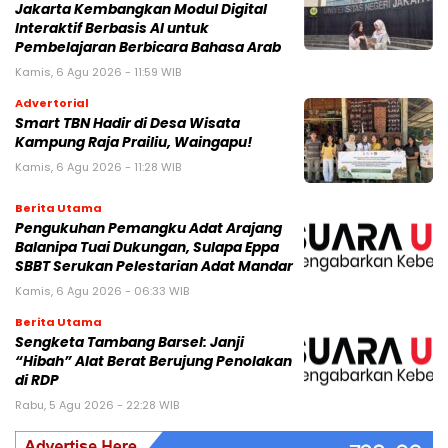
Jakarta Kembangkan Modul Digital
Interaktif Berbasis AI untuk
Pembelajaran Berbicara Bahasa Arab
Kamis, 6 Agu 2026 - 11:59 WIB
Advertorial
Smart TBN Hadir di Desa Wisata
Kampung Raja Prailiu, Waingapu!
Kamis, 6 Agu 2026 - 11:28 WIB
Berita Utama
Pengukuhan Pemangku Adat Arajang
Balanipa Tuai Dukungan, Sulapa Eppa
SBBT Serukan Pelestarian Adat Mandar
Kamis, 6 Agu 2026 - 06:33 WIB
Berita Utama
Sengketa Tambang Barsel: Janji
“Hibah” Alat Berat Berujung Penolakan
di RDP
Rabu, 5 Agu 2026 - 22:28 WIB