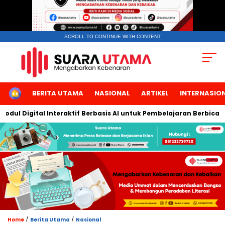
SCROLL TO CONTINUE WITH CONTENT
HOME
BERITA UTAMA
NASIONAL
ARTIKEL
INTERNASIO
 Digital Interaktif Berbasis AI untuk Pembelajaran Berbicara Ba
/
/
Home
Berita Utama
Nasional