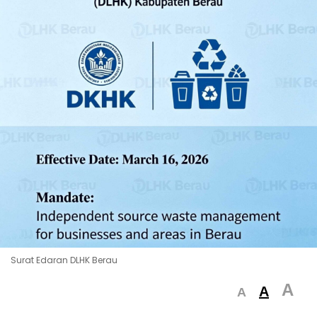
Surat Edaran DLHK Berau
A
A
A