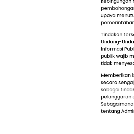
kebingungan m
pembohongan p
upaya menutup
pemerintahan
Tindakan ters
Undang-Undan
Informasi Publ
publik wajib 
tidak menyes
Memberikan k
secara senga
sebagai tind
pelanggaran 
Sebagaimana 
tentang Admin