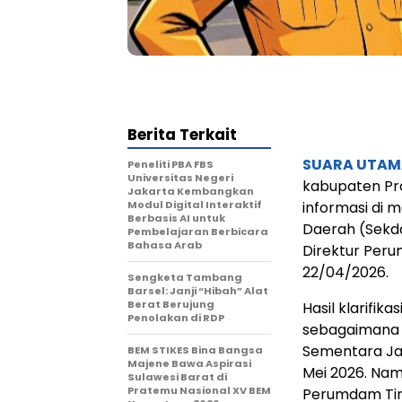
Berita Terkait
SUARA UTAM
Peneliti PBA FBS
Universitas Negeri
kabupaten Pr
Jakarta Kembangkan
Modul Digital Interaktif
informasi di 
Berbasis AI untuk
Daerah (Sekda
Pembelajaran Berbicara
Bahasa Arab
Direktur Peru
22/04/2026.
Sengketa Tambang
Barsel: Janji “Hibah” Alat
Berat Berujung
Hasil klarifik
Penolakan di RDP
sebagaimana y
Sementara Jaw
BEM STIKES Bina Bangsa
Majene Bawa Aspirasi
Mei 2026. Nam
Sulawesi Barat di
Pratemu Nasional XV BEM
Perumdam Tirt