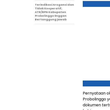
Terindikasi Arogansi dan
Tidak Kooperatif,
ATR/BPN Kabupaten
Probolinggo Enggan
Bertanggung jawab
Pernyataan o
Probolinggo y
dokumen tertu