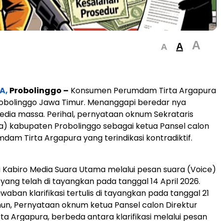
A
A
A
A,
Probolinggo –
Konsumen Perumdam Tirta Argapura
obolinggo Jawa Timur. Menanggapi beredar nya
media massa. Perihal, pernyataan oknum Sekrataris
) kabupaten Probolinggo sebagai ketua Pansel calon
mdam Tirta Argapura yang terindikasi kontradiktif.
asi Kabiro Media Suara Utama melalui pesan suara (Voice)
ang telah di tayangkan pada tanggal 14 April 2026.
aban klarifikasi tertulis di tayangkan pada tanggal 21
un, Pernyataan oknum ketua Pansel calon Direktur
a Argapura, berbeda antara klarifikasi melalui pesan