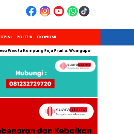
OPINI
POLITIK
EKONOMI
sata Kampung Raja Prailiu, Waingapu!
Dua Pendaki Gunung 