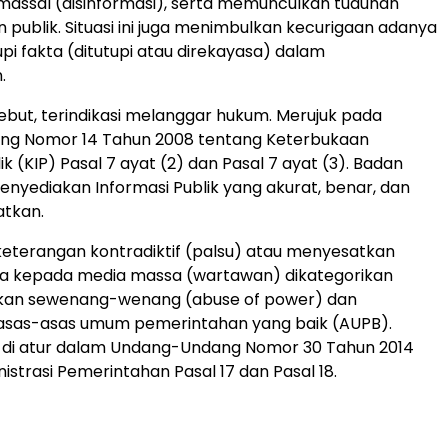
assal (disinformasi), serta memunculkan tuduhan
ublik. Situasi ini juga menimbulkan kecurigaan adanya
i fakta (ditutupi atau direkayasa) dalam
.
ebut, terindikasi melanggar hukum. Merujuk pada
g Nomor 14 Tahun 2008 tentang Keterbukaan
ik (KIP) Pasal 7 ayat (2) dan Pasal 7 ayat (3). Badan
menyediakan Informasi Publik yang akurat, benar, dan
atkan.
eterangan kontradiktif (palsu) atau menyesatkan
ja kepada media massa (wartawan) dikategorikan
akan sewenang-wenang (abuse of power) dan
asas-asas umum pemerintahan yang baik (AUPB).
di atur dalam Undang-Undang Nomor 30 Tahun 2014
istrasi Pemerintahan Pasal 17 dan Pasal 18.