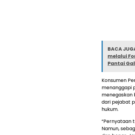
BACA JUGA
melalui Fo
Pantai Ga
Konsumen Peru
menanggapi p
menegaskan ba
dari pejabat 
hukum.
“Pernyataan t
Namun, sebaga