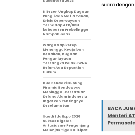
Nusantara 2026
suara dengan kl
Nitezen Ungkap Dugaan
Pungli dan Mafia Tanah,
Krisis Kepercayaan
Terhadap ATR/BPN
kabupaten Probolinggo
Nampak Jelas
Warga Sapikerep
Menunggu Keajaiban
Keadilan, Dugaan
Penganiayaan
Tersangka Pelaku WNA
Belum Ada Kepastian
Hukum
Dua Pendaki Gunung
Piramid Bondowoso
Meninggal, Persatuan
Kelana Alam Indonesia
Ingatkan Pentingnya
Keselamatan
BACA JUGA
Menteri AT
Saudi Edu Expo 2026
Sukses Digelar,
Permasala
Antusiasme Pengunjung
Melonjak Tiga Kali Lipat