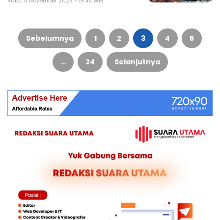
Rabu, 5 November 2025 - 15:44 WIB
Paginasi
pos
Sebelumnya
1
2
3
4
5
…
24
Selanjutnya