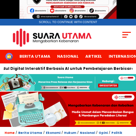
SCROLL TO CONTINUE WITH CONTENT
HOME
BERITA UTAMA
NASIONAL
ARTIKEL
INTERNASIO
Digital Interaktif Berbasis AI untuk Pembelajaran Berbicara Baha
/
/
/
/
/
/
Home
Berita Utama
Ekonomi
Hukum
Nasional
Opini
Politik