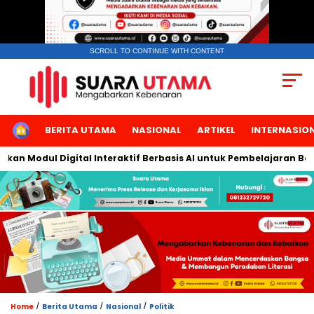
SCROLL TO CONTINUE WITH CONTENT
HOME
BERITA UTAMA
NASIONAL
ARTIKEL
INTERNASIO
 Modul Digital Interaktif Berbasis AI untuk Pembelajaran Berbic
/
/
/
Home
Berita Utama
Nasional
Politik