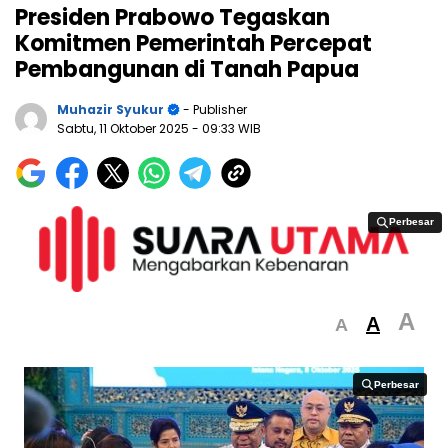
Presiden Prabowo Tegaskan
Komitmen Pemerintah Percepat
Pembangunan di Tanah Papua
Muhazir Syukur
- Publisher
Sabtu, 11 Oktober 2025
- 09:33 WIB
Perbesar
Perbesar
A
A
A
Perbesar
Perbesar