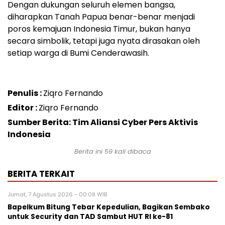
Dengan dukungan seluruh elemen bangsa,
diharapkan Tanah Papua benar-benar menjadi
poros kemajuan Indonesia Timur, bukan hanya
secara simbolik, tetapi juga nyata dirasakan oleh
setiap warga di Bumi Cenderawasih.
Penulis :
Ziqro Fernando
Editor :
Ziqro Fernando
Sumber Berita: Tim Aliansi Cyber Pers Aktivis
Indonesia
Berita ini
59
kali dibaca
BERITA TERKAIT
Jumat, 7 Agustus 2026 - 00:08 WIB
Bapelkum Bitung Tebar Kepedulian, Bagikan Sembako
untuk Security dan TAD Sambut HUT RI ke-81