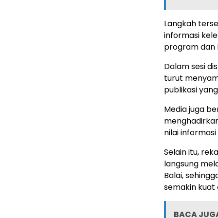
Langkah terse
informasi ke
program dan ke
Dalam sesi dis
turut menyamp
publikasi yang
Media juga be
menghadirkan 
nilai informas
Selain itu, r
langsung mela
Balai, sehing
semakin kuat 
BACA JUGA