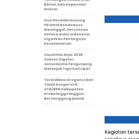
Belum Ada Kepastian
Hukum
Dua Pendaki Gunung
Piramid Bondowoso
Meninggal, Persatuan
Kelana Alam Indonesia
Ingatkan Pentingnya
Keselamatan
Saudi Edu Expo 2026
Sukses Digelar,
Antusiasme Pengunjung
Melonjak Tiga Kali Lipat
Terindikasi Arogansi dan
Tidak Kooperatif,
ATR/BPN Kabupaten
Probolinggo Enggan
Bertanggung jawab
Kegiatan ter