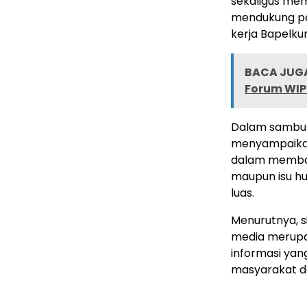
sekaligus me
mendukung pe
kerja Bapelk
BACA JUGA
Forum WI
Dalam sambut
menyampaikan
dalam memban
maupun isu hu
luas.
Menurutnya, s
media merupa
informasi yan
masyarakat d