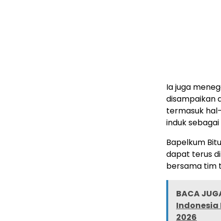
Ia juga meneg
disampaikan 
termasuk hal-
induk sebaga
Bapelkum Bit
dapat terus di
bersama tim t
BACA JUGA
Indonesia
2026