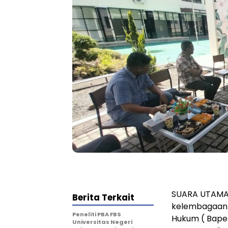
SUARA UTAMA.
Berita Terkait
kelembagaan d
Peneliti PBA FBS
Hukum ( Bapel
Universitas Negeri