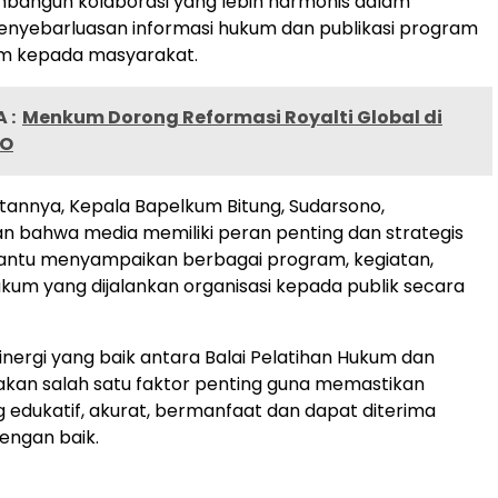
mbangun kolaborasi yang lebih harmonis dalam
nyebarluasan informasi hukum dan publikasi program
um kepada masyarakat.
 :
Menkum Dorong Reformasi Royalti Global di
PO
annya, Kepala Bapelkum Bitung, Sudarsono,
 bahwa media memiliki peran penting dan strategis
tu menyampaikan berbagai program, kegiatan,
kum yang dijalankan organisasi kepada publik secara
inergi yang baik antara Balai Pelatihan Hukum dan
kan salah satu faktor penting guna memastikan
g edukatif, akurat, bermanfaat dan dapat diterima
engan baik.