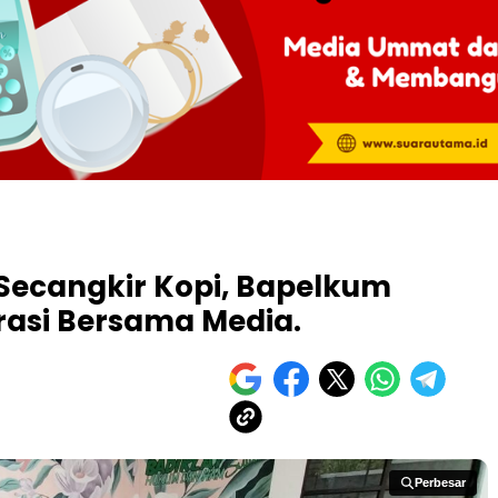
 Secangkir Kopi, Bapelkum
rasi Bersama Media.
Perbesar
Perbesar