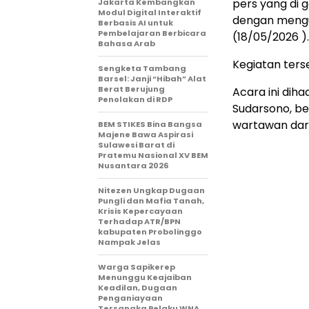
pers yang di 
Jakarta Kembangkan
Modul Digital Interaktif
dengan mengus
Berbasis AI untuk
Pembelajaran Berbicara
(18/05/2026 ).
Bahasa Arab
Kegiatan ters
Sengketa Tambang
Barsel: Janji “Hibah” Alat
Berat Berujung
Acara ini diha
Penolakan di RDP
Sudarsono, be
wartawan dari
BEM STIKES Bina Bangsa
Majene Bawa Aspirasi
Sulawesi Barat di
Pratemu Nasional XV BEM
Nusantara 2026
Nitezen Ungkap Dugaan
Pungli dan Mafia Tanah,
Krisis Kepercayaan
Terhadap ATR/BPN
kabupaten Probolinggo
Nampak Jelas
Warga Sapikerep
Menunggu Keajaiban
Keadilan, Dugaan
Penganiayaan
Tersangka Pelaku WNA