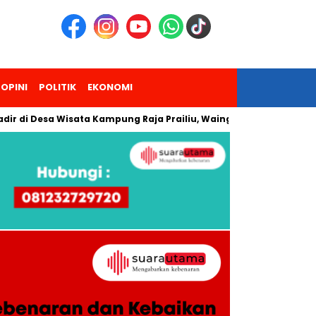
OPINI
POLITIK
EKONOMI
Desa Wisata Kampung Raja Prailiu, Waingapu!
Dua Pendaki 