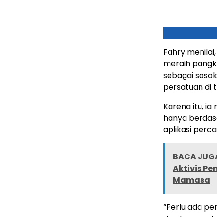
Fahry menilai
meraih pangkat
sebagai soso
persatuan di
Karena itu, i
hanya berdas
aplikasi perc
BACA JUGA
Aktivis Pe
Mamasa
“Perlu ada pe