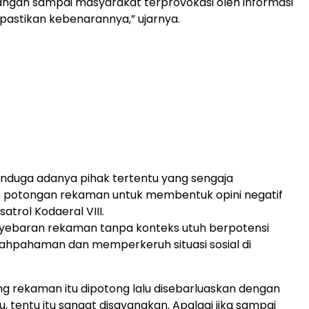
angan sampai masyarakat terprovokasi oleh informasi
pastikan kebenarannya,” ujarnya.
nduga adanya pihak tertentu yang sengaja
potongan rekaman untuk membentuk opini negatif
atrol Kodaeral VIII.
nyebaran rekaman tanpa konteks utuh berpotensi
ahpahaman dan memperkeruh situasi sosial di
 rekaman itu dipotong lalu disebarluaskan dengan
u, tentu itu sangat disayangkan. Apalagi jika sampai