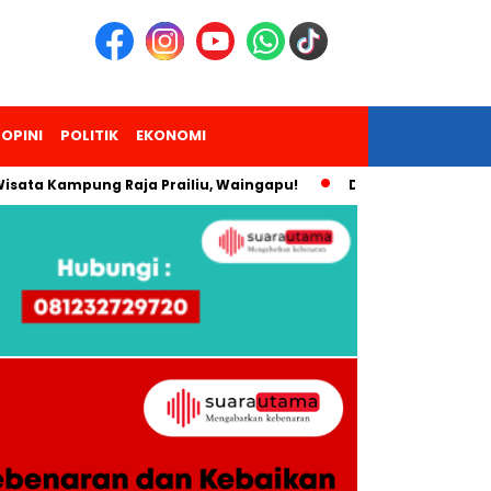
OPINI
POLITIK
EKONOMI
Kampung Raja Prailiu, Waingapu!
Dua Pendaki Gunung Piram