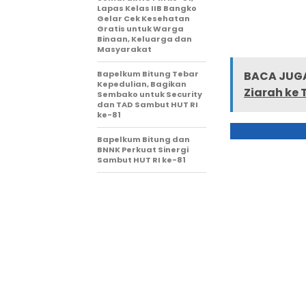
Lapas Kelas IIB Bangko
Gelar Cek Kesehatan
Gratis untuk Warga
Binaan, Keluarga dan
Masyarakat
Bapelkum Bitung Tebar
BACA JUGA
Kepedulian, Bagikan
Ziarah ke
Sembako untuk Security
dan TAD Sambut HUT RI
ke-81
Bapelkum Bitung dan
BNNK Perkuat Sinergi
Sambut HUT RI ke-81