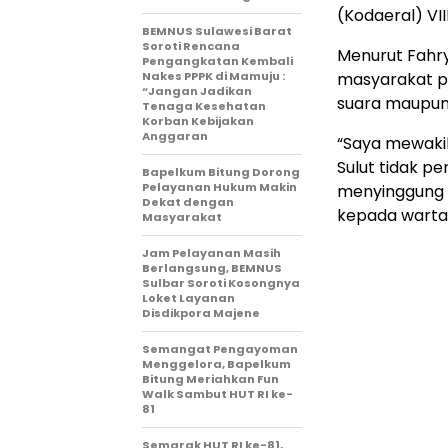
(Kodaeral) VIII
BEMNUS Sulawesi Barat
Soroti Rencana
Menurut Fahry
Pengangkatan Kembali
Nakes PPPK di Mamuju :
masyarakat pe
“Jangan Jadikan
suara maupun
Tenaga Kesehatan
Korban Kebijakan
Anggaran
“Saya mewakil
Sulut tidak p
Bapelkum Bitung Dorong
Pelayanan Hukum Makin
menyinggung s
Dekat dengan
kepada wartaw
Masyarakat
Jam Pelayanan Masih
Berlangsung, BEMNUS
Sulbar Soroti Kosongnya
Loket Layanan
Disdikpora Majene
Semangat Pengayoman
Menggelora, Bapelkum
Bitung Meriahkan Fun
Walk Sambut HUT RI ke-
81
Semarak HUT RI ke-81,