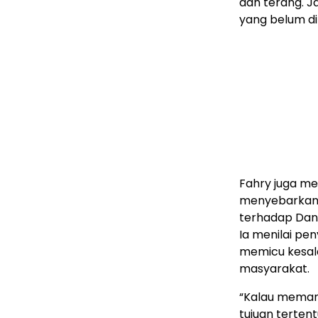
dan terang. J
yang belum di
Fahry juga me
menyebarkan 
terhadap Dans
Ia menilai pe
memicu kesal
masyarakat.
“Kalau memang
tujuan tertent