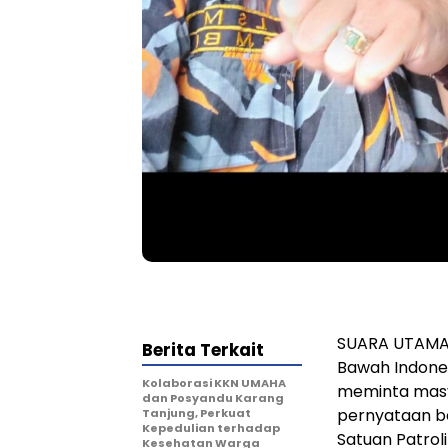
SUARA UTAMA 
Berita Terkait
Bawah Indones
Kolaborasi KKN UMAHA
meminta masy
dan Posyandu Karang
pernyataan 
Tanjung, Perkuat
Kepedulian terhadap
Satuan Patrol
Kesehatan Warga