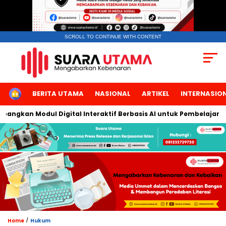
SCROLL TO CONTINUE WITH CONTENT
HOME
BERITA UTAMA
NASIONAL
ARTIKEL
INTERNASIO
ngkan Modul Digital Interaktif Berbasis AI untuk Pembelajaran Be
/
Home
Hukum