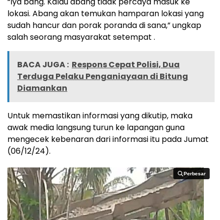
“Iya bang. Kalau abang tidak percaya masuk ke
lokasi. Abang akan temukan hamparan lokasi yang
sudah hancur dan porak poranda di sana,” ungkap
salah seorang masyarakat setempat .
BACA JUGA :
Respons Cepat Polisi, Dua
Terduga Pelaku Penganiayaan di Bitung
Diamankan
Untuk memastikan informasi yang dikutip, maka
awak media langsung turun ke lapangan guna
mengecek kebenaran dari informasi itu pada Jumat
(06/12/24).
Perbesar
Perbesar