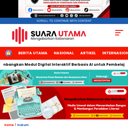
SCROLL TO CONTINUE WITH CONTENT
HOME
BERITA UTAMA
NASIONAL
ARTIKEL
INTERNASIO
angkan Modul Digital Interaktif Berbasis AI untuk Pembelajaran 
/
Home
Hukum