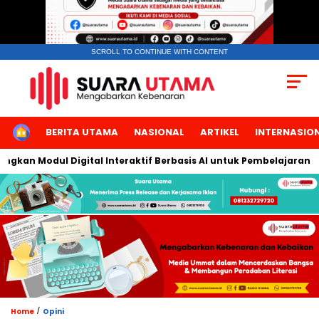
SCROLL TO CONTINUE WITH CONTENT
HOME
BERITA UTAMA
NASIONAL
ARTIKEL
INTERNASIO
an Modul Digital Interaktif Berbasis AI untuk Pembelajaran Berb
/
Home
Opini