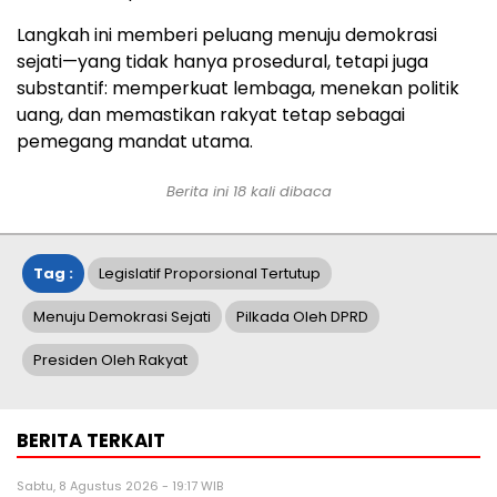
Langkah ini memberi peluang menuju demokrasi
sejati—yang tidak hanya prosedural, tetapi juga
substantif: memperkuat lembaga, menekan politik
uang, dan memastikan rakyat tetap sebagai
pemegang mandat utama.
Berita ini
18
kali dibaca
Tag :
Legislatif Proporsional Tertutup
Menuju Demokrasi Sejati
Pilkada Oleh DPRD
Presiden Oleh Rakyat
BERITA TERKAIT
Sabtu, 8 Agustus 2026 - 19:17 WIB