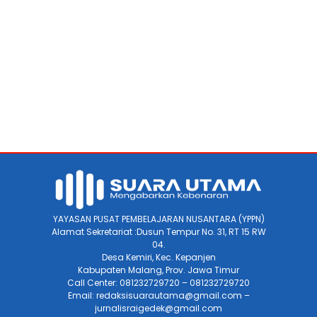
YAYASAN PUSAT PEMBELAJARAN NUSANTARA (YPPN)
Alamat Sekretariat :Dusun Tempur No. 31, RT 15 RW
04.
Desa Kemiri, Kec. Kepanjen
Kabupaten Malang, Prov. Jawa Timur
Call Center: 081232729720 – 081232729720
Email: redaksisuarautama@gmail.com –
jurnalisraigedek@gmail.com