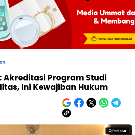
kan
 Akreditasi Program Studi
itas, Ini Kewajiban Hukum
Perbesar
Perbesar