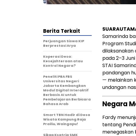
SUARAUTAMA
Berita Terkait
Samarinda bar
Perjuangan Siswa KIP
Program Studi
Berprestasi Arya
dilaksanakan 
Koperasi Desa:
pada 2–3 Juni
Kesejahteraan atau
STAI Samarind
Kontrol Negara?
pandangan huk
Peneliti PBA FBS
— melainkan 
Universitas Negeri
Jakarta Kembangkan
undangan nasi
Modul Digital Interaktif
Berbasis AI untuk
Pembelajaran Berbicara
Negara M
Bahasa Arab
Smart TBN Hadir di Desa
Fardy menunj
Wisata Kampung Raja
tentang Pendi
Prailiu, Waingapu!
menegaskan b
Sikap Ksatria SMK