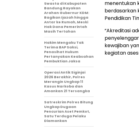
menentukan k
Swasta di Kabupaten
Bandung Rayakan
berdasarkan k
Arahan Gubernur KDM:
Pendidikan Tin
Bagikan Ijazah hingga
Antar ke Rumah, Meski
Hak Dana Pemerintah
“Akreditasi a
Masih Tertahan
penyelenggaraa
Hakim Mengaku Tak
kewajiban yan
Terima BAP Saksi,
Penasihat Hukum
kegiatan ase
Pertanyakan Keabsahan
Pembuktian Jaksa
Operasi Antik Siginjai
2026 Berakhir, Polres
Merangin Ungkap 11
Kasus Narkoba dan
Amankan 21 Tersangka
Satreskrim Polres Bitung
Ungkap Dugaan
Pencurian Aset Pemkot,
Satu Terduga Pelaku
Diamankan