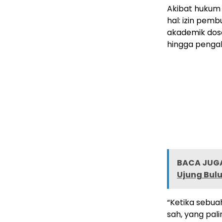
Akibat hukum 
hal: izin pem
akademik dos
hingga pengaku
BACA JUGA
Ujung Bulu
“Ketika sebuah
sah, yang pal