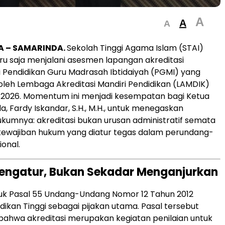
A
A
A
 – SAMARINDA.
Sekolah Tinggi Agama Islam (STAI)
u saja menjalani asesmen lapangan akreditasi
 Pendidikan Guru Madrasah Ibtidaiyah (PGMI) yang
oleh Lembaga Akreditasi Mandiri Pendidikan (LAMDIK)
 2026. Momentum ini menjadi kesempatan bagi Ketua
a, Fardy Iskandar, S.H., M.H., untuk menegaskan
umnya: akreditasi bukan urusan administratif semata
kewajiban hukum yang diatur tegas dalam perundang-
onal.
engatur, Bukan Sekadar Menganjurkan
uk Pasal 55 Undang-Undang Nomor 12 Tahun 2012
dikan Tinggi sebagai pijakan utama. Pasal tersebut
ahwa akreditasi merupakan kegiatan penilaian untuk