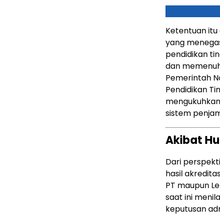
Ketentuan itu
yang menegask
pendidikan ti
dan memenuhi
Pemerintah N
Pendidikan Ti
mengukuhkan 
sistem penjam
Akibat H
Dari perspekt
hasil akredit
PT maupun Lem
saat ini meni
keputusan adm