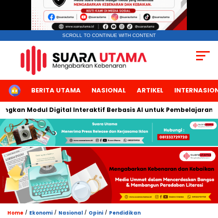
SCROLL TO CONTINUE WITH CONTENT
HOME
BERITA UTAMA
NASIONAL
ARTIKEL
INTERNASIO
an Modul Digital Interaktif Berbasis AI untuk Pembelajaran Berb
/
/
/
/
Home
Ekonomi
Nasional
Opini
Pendidikan