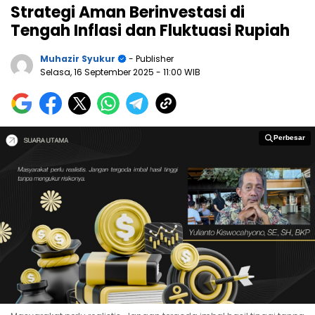
Strategi Aman Berinvestasi di
Tengah Inflasi dan Fluktuasi Rupiah
Muhazir Syukur
- Publisher
Selasa, 16 September 2025
- 11:00 WIB
Perbesar
Perbesar