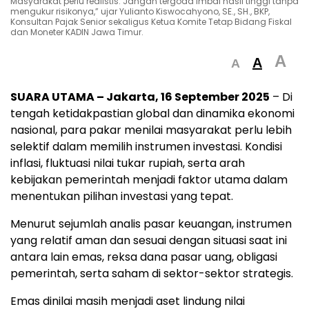
Masyarakat perlu realistis. Jangan tergoda imbal hasil tinggi tanpa
mengukur risikonya,” ujar Yulianto Kiswocahyono, SE., SH., BKP,
Konsultan Pajak Senior sekaligus Ketua Komite Tetap Bidang Fiskal
dan Moneter KADIN Jawa Timur.
A
A
A
SUARA UTAMA – Jakarta, 16 September 2025
– Di
tengah ketidakpastian global dan dinamika ekonomi
nasional, para pakar menilai masyarakat perlu lebih
selektif dalam memilih instrumen investasi. Kondisi
inflasi, fluktuasi nilai tukar rupiah, serta arah
kebijakan pemerintah menjadi faktor utama dalam
menentukan pilihan investasi yang tepat.
Menurut sejumlah analis pasar keuangan, instrumen
yang relatif aman dan sesuai dengan situasi saat ini
antara lain emas, reksa dana pasar uang, obligasi
pemerintah, serta saham di sektor-sektor strategis.
Emas dinilai masih menjadi aset lindung nilai