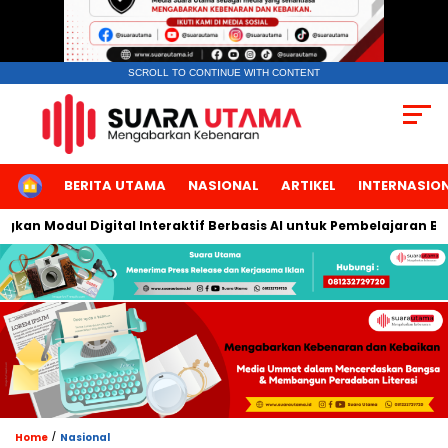
SCROLL TO CONTINUE WITH CONTENT
HOME
BERITA UTAMA
NASIONAL
ARTIKEL
INTERNASIO
n Modul Digital Interaktif Berbasis AI untuk Pembelajaran Berbi
/
Home
Nasional