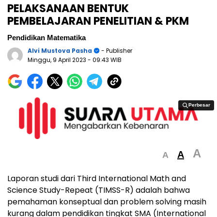
PELAKSANAAN BENTUK
PEMBELAJARAN PENELITIAN & PKM
Pendidikan Matematika
Alvi Mustova Pasha
- Publisher
Minggu, 9 April 2023
- 09:43 WIB
Perbesar
Perbesar
A
A
A
Laporan studi dari Third International Math and
Science Study-Repeat (TIMSS-R) adalah bahwa
pemahaman konseptual dan problem solving masih
kurang dalam pendidikan tingkat SMA (International