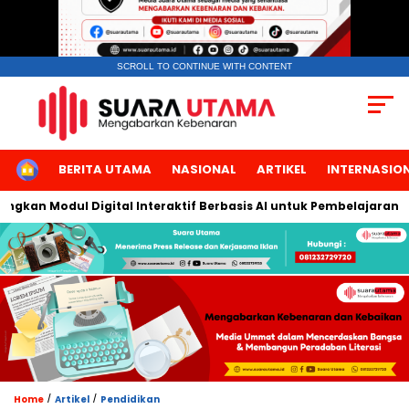
SCROLL TO CONTINUE WITH CONTENT
HOME
BERITA UTAMA
NASIONAL
ARTIKEL
INTERNASIO
kan Modul Digital Interaktif Berbasis AI untuk Pembelajaran Berb
/
/
Home
Artikel
Pendidikan