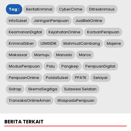
Tag :
BeritaKriminal
CyberCrime
Ditreskrimsus
InfoSulsel
JaringanPenipuan
JualBeliOnline
KeamananDigital
KejahatanOnline
KorbanPenipuan
KriminalSiber
LSMSIDIK
MahmudCambang
Majene
Makassar
Mamuju
Manado
Maros
ModusPenipuan
Palu
Pangkep
PenipuanDigital
PenipuanOnline
PoldaSulsel
PPATK
Selayar
Sidrap
SkemaSegitiga
Sulawesi Selatan
TransaksiOnlineAman
WaspadaPenipuan
BERITA TERKAIT