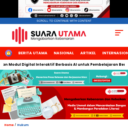
SCROLL TO CONTINUE WITH CONTENT
HOME
BERITA UTAMA
NASIONAL
ARTIKEL
INTERNASIO
ul Digital Interaktif Berbasis AI untuk Pembelajaran Berbicara 
/
Home
Hukum