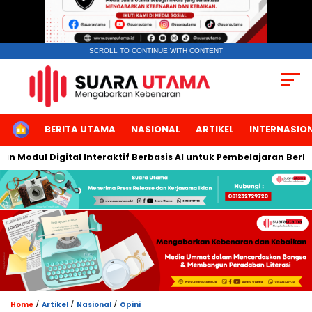
SCROLL TO CONTINUE WITH CONTENT
HOME
BERITA UTAMA
NASIONAL
ARTIKEL
INTERNASIO
dul Digital Interaktif Berbasis AI untuk Pembelajaran Berbicara
/
/
/
Home
Artikel
Nasional
Opini