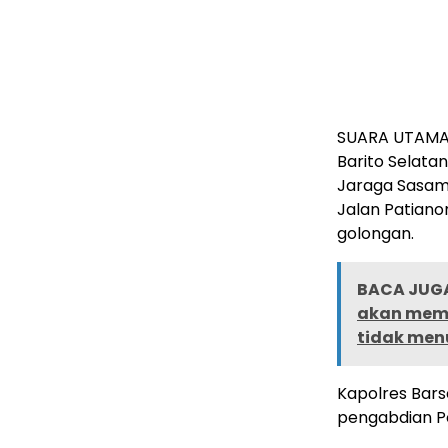
SUARA UTAMA,
Barito Selata
Jaraga Sasame
Jalan Patiano
golongan.
BACA JUGA
akan memb
tidak men
Kapolres Bars
pengabdian Po