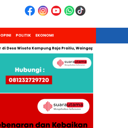
OPINI
POLITIK
EKONOMI
sa Wisata Kampung Raja Prailiu, Waingapu!
Dua Pendaki Gu