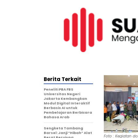
Berita Terkait
Peneliti PBA FBS
Universitas Negeri
Jakarta Kembangkan
Modul Digital Interaktif
Berbasis AI untuk
Pembelajaran Berbicara
Bahasa Arab
Sengketa Tambang
Barsel: Janji “Hibah” Alat
Foto : Kegiatan do
Berat Berujung