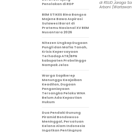
di RSUD Jaraga S
Penolakan di RDP
Arbani (Wartawan
BEM STIKES Bina Bangsa
Majene Bawa Aspirasi
Sulawesi Barat di
Pratemu Nasional XV BEM
Nusantara 2026
Nitezen Ungkap Dugaan
Pungli dan Mafia Tanah,
Krisis Kepercayaan
Terhadap ATR/BPN
kabupaten Probolinggo
Nampak Jelas
Warga Sapikerep
Menunggu Keajaiban
Keadilan, Dugaan
Penganiayaan
Tersangka Pelaku WNA
Belum Ada Kepastian
Hukum
Dua Pendaki Gunung
Piramid Bondowoso
Meninggal, Persatuan
Kelana Alam Indonesia
Ingatkan Pentingnya