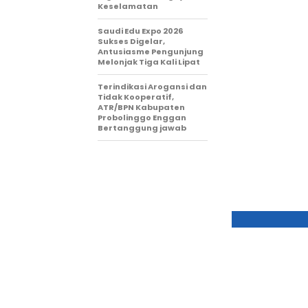
Keselamatan
Saudi Edu Expo 2026
Sukses Digelar,
Antusiasme Pengunjung
Melonjak Tiga Kali Lipat
Terindikasi Arogansi dan
Tidak Kooperatif,
ATR/BPN Kabupaten
Probolinggo Enggan
Bertanggung jawab