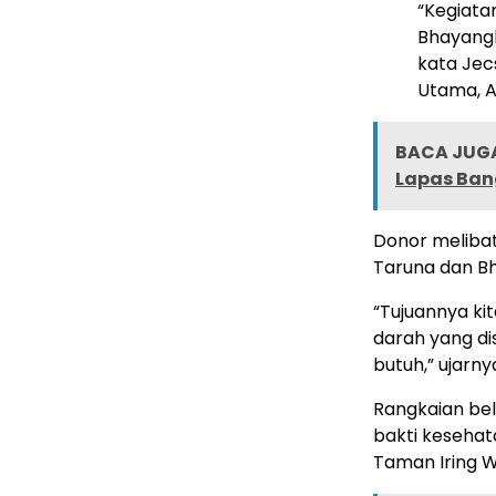
“Kegiata
Bhayangk
kata Jec
Utama, A
BACA JUGA
Lapas Ban
Donor melibat
Taruna dan Bh
“Tujuannya k
darah yang d
butuh,” ujarny
Rangkaian bel
bakti kesehat
Taman Iring W