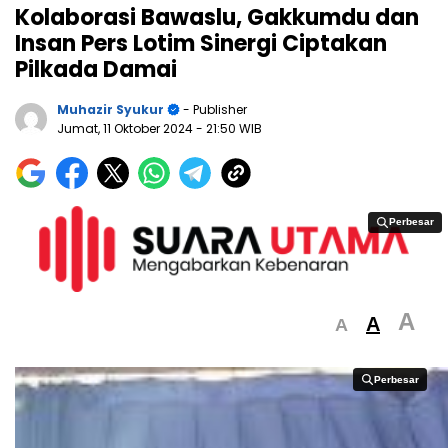
Kolaborasi Bawaslu, Gakkumdu dan
Insan Pers Lotim Sinergi Ciptakan
Pilkada Damai
Muhazir Syukur
- Publisher
Jumat, 11 Oktober 2024
- 21:50 WIB
Perbesar
Perbesar
A
A
A
Perbesar
Perbesar