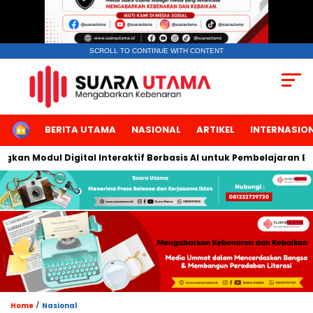
SCROLL TO CONTINUE WITH CONTENT
HOME
BERITA UTAMA
NASIONAL
ARTIKEL
INTERNASIO
dul Digital Interaktif Berbasis AI untuk Pembelajaran Berbicara
/
Home
Nasional