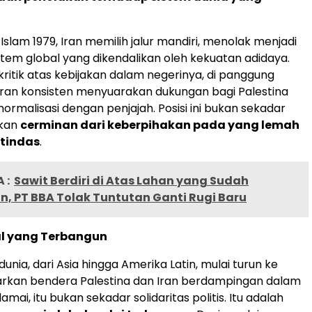
 Islam 1979, Iran memilih jalur mandiri, menolak menjadi
istem global yang dikendalikan oleh kekuatan adidaya.
kritik atas kebijakan dalam negerinya, di panggung
 Iran konsisten menyuarakan dukungan bagi Palestina
ormalisasi dengan penjajah. Posisi ini bukan sekadar
nkan
cerminan dari keberpihakan pada yang lemah
rtindas
.
 :
Sawit Berdiri di Atas Lahan yang Sudah
, PT BBA Tolak Tuntutan Ganti Rugi Baru
al yang Terbangun
dunia, dari Asia hingga Amerika Latin, mulai turun ke
arkan bendera Palestina dan Iran berdampingan dalam
mai, itu bukan sekadar solidaritas politis. Itu adalah