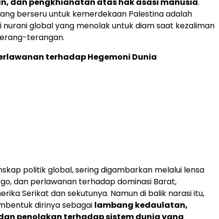
an, dan pengkhianatan atas hak asasi manusia
.
yang berseru untuk kemerdekaan Palestina adalah
i nurani global yang menolak untuk diam saat kezaliman
terang-terangan.
 Perlawanan terhadap Hegemoni Dunia
nskap politik global, sering digambarkan melalui lensa
rgo, dan perlawanan terhadap dominasi Barat,
ika Serikat dan sekutunya. Namun di balik narasi itu,
mbentuk dirinya sebagai
lambang kedaulatan,
 dan penolakan terhadap sistem dunia yang