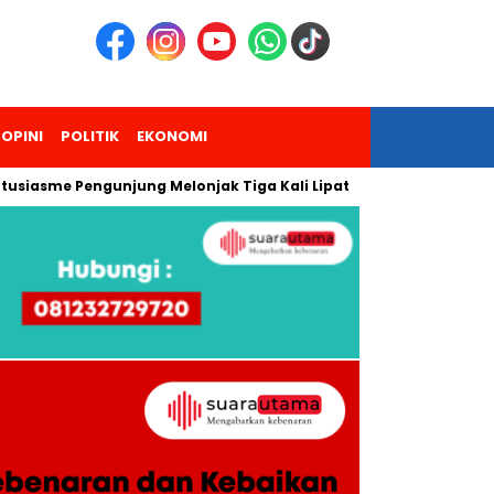
OPINI
POLITIK
EKONOMI
me Pengunjung Melonjak Tiga Kali Lipat
Yuk Ikutan, Persatua