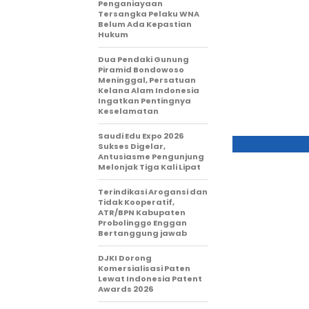
Penganiayaan
Tersangka Pelaku WNA
Belum Ada Kepastian
Hukum
Dua Pendaki Gunung
Piramid Bondowoso
Meninggal, Persatuan
Kelana Alam Indonesia
Ingatkan Pentingnya
Keselamatan
Saudi Edu Expo 2026
Sukses Digelar,
Antusiasme Pengunjung
Melonjak Tiga Kali Lipat
Terindikasi Arogansi dan
Tidak Kooperatif,
ATR/BPN Kabupaten
Probolinggo Enggan
Bertanggung jawab
DJKI Dorong
Komersialisasi Paten
Lewat Indonesia Patent
Awards 2026