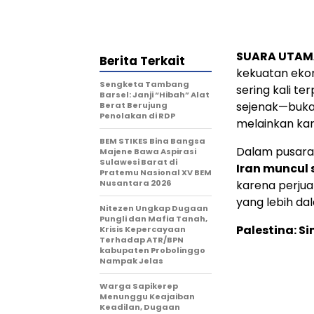
SUARA UTAM
Berita Terkait
kekuatan ekon
Sengketa Tambang
sering kali te
Barsel: Janji “Hibah” Alat
sejenak—buka
Berat Berujung
Penolakan di RDP
melainkan kar
BEM STIKES Bina Bangsa
Dalam pusaran
Majene Bawa Aspirasi
Sulawesi Barat di
Iran muncul 
Pratemu Nasional XV BEM
Nusantara 2026
karena perjua
yang lebih da
Nitezen Ungkap Dugaan
Pungli dan Mafia Tanah,
Palestina: 
Krisis Kepercayaan
Terhadap ATR/BPN
kabupaten Probolinggo
Nampak Jelas
Warga Sapikerep
Menunggu Keajaiban
Keadilan, Dugaan