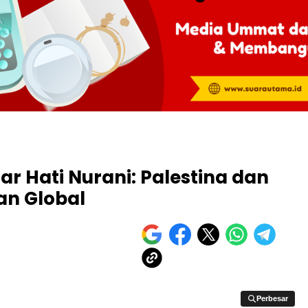
r Hati Nurani: Palestina dan
an Global
Perbesar
Perbesar