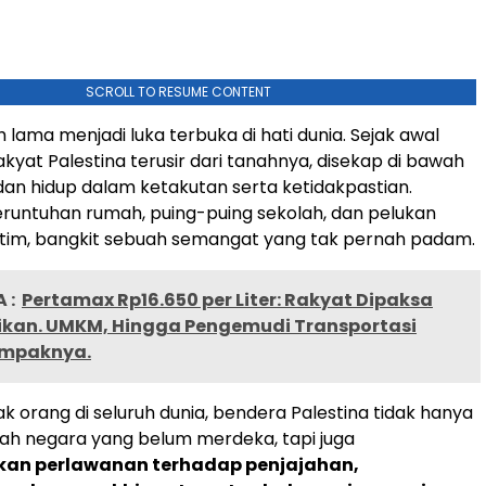
SCROLL TO RESUME CONTENT
h lama menjadi luka terbuka di hati dunia. Sejak awal
kyat Palestina terusir dari tanahnya, disekap di bawah
an hidup dalam ketakutan serta ketidakpastian.
eruntuhan rumah, puing-puing sekolah, dan pelukan
tim, bangkit sebuah semangat yang tak pernah padam.
 :
Pertamax Rp16.650 per Liter: Rakyat Dipaksa
kan. UMKM, Hingga Pengemudi Transportasi
ampaknya.
k orang di seluruh dunia, bendera Palestina tidak hanya
ah negara yang belum merdeka, tapi juga
n perlawanan terhadap penjajahan,