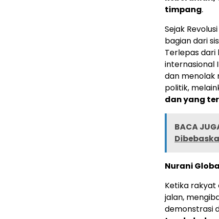
timpang
.
Sejak Revolusi
bagian dari s
Terlepas dari 
internasional
dan menolak n
politik, melai
dan yang te
BACA JUGA
Dibebaskan
Nurani Glob
Ketika rakyat 
jalan, mengib
demonstrasi da