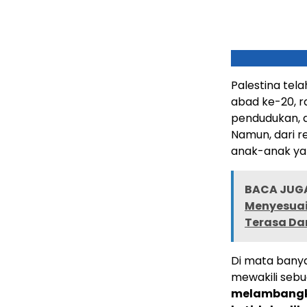
Palestina tela
abad ke-20, ra
pendudukan, d
Namun, dari r
anak-anak ya
BACA JUGA
Menyesuai
Terasa D
Di mata banya
mewakili sebu
melambangka