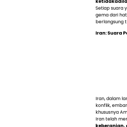
ketidakadil
Setiap suara 
gema dari hat
berlangsung 
Iran: Suara
Iran, dalam la
konflik, emba
khususnya Amer
Iran telah me
keberanian,