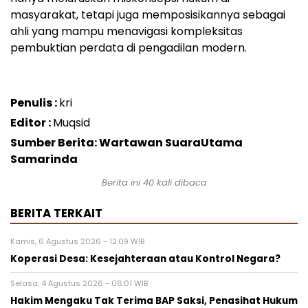
masyarakat, tetapi juga memposisikannya sebagai
ahli yang mampu menavigasi kompleksitas
pembuktian perdata di pengadilan modern.
Penulis :
kri
Editor :
Muqsid
Sumber Berita: Wartawan SuaraUtama
Samarinda
Berita ini
40
kali dibaca
BERITA TERKAIT
Kamis, 6 Agustus 2026 - 12:09 WIB
Koperasi Desa: Kesejahteraan atau Kontrol Negara?
Selasa, 4 Agustus 2026 - 06:01 WIB
Hakim Mengaku Tak Terima BAP Saksi, Penasihat Hukum