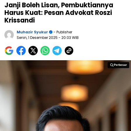
Janji Boleh Lisan, Pembuktiannya
Harus Kuat: Pesan Advokat Roszi
Krissandi
Muhazir Syukur
- Publisher
Senin, 1 Desember 2025
- 20:03 WIB
Perbesar
Perbesar