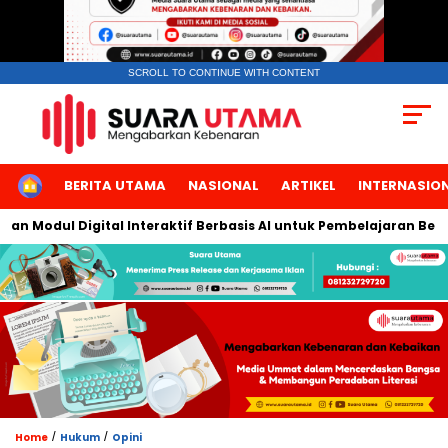
SCROLL TO CONTINUE WITH CONTENT
HOME
BERITA UTAMA
NASIONAL
ARTIKEL
INTERNASIO
Modul Digital Interaktif Berbasis AI untuk Pembelajaran Berbicar
/
/
Home
Hukum
Opini