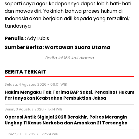
seperti saya agar kedepannya dapat lebih hati-hati
dan mawas diri. Yakinlah bahwa proses hukum di
Indonesia akan berjalan adil kepada yang terzalimi,”
tandasnya
Penulis :
Ady Lubis
Sumber Berita: Wartawan Suara Utama
Berita ini
169
kali dibaca
BERITA TERKAIT
Selasa, 4 Agustus 2026 - 06:01 WIB
Hakim Mengaku Tak Terima BAP Saksi, Penasihat Hukum
Pertanyakan Keabsahan Pembuktian Jaksa
Senin, 3 Agustus 2026 - 15:14 WIB
Operasi Antik Siginjai 2026 Berakhir, Polres Merangin
Ungkap 11 Kasus Narkoba dan Amankan 21 Tersangka
Jumat, 31 Juli 2026 - 22:24 WIB