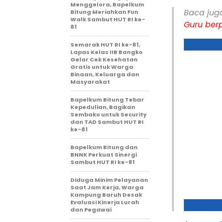
Menggelora, Bapelkum
Baca jug
Bitung Meriahkan Fun
Walk Sambut HUT RI ke-
Guru berp
81
Semarak HUT RI ke-81,
Lapas Kelas IIB Bangko
Gelar Cek Kesehatan
Gratis untuk Warga
Binaan, Keluarga dan
Masyarakat
Bapelkum Bitung Tebar
Kepedulian, Bagikan
Sembako untuk Security
dan TAD Sambut HUT RI
ke-81
Bapelkum Bitung dan
BNNK Perkuat Sinergi
Sambut HUT RI ke-81
Diduga Minim Pelayanan
Saat Jam Kerja, Warga
Kampung Baruh Desak
Evaluasi Kinerja Lurah
dan Pegawai