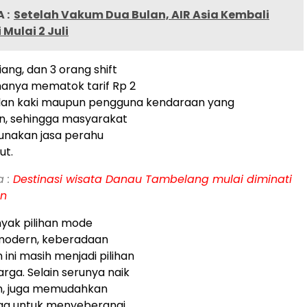
 :
Setelah Vakum Dua Bulan, AIR Asia Kembali
 Mulai 2 Juli
siang, dan 3 orang shift
anya mematok tarif Rp 2
jalan kaki maupun pengguna kendaraan yang
, sehingga masyarakat
nakan jasa perahu
ut.
a :
Destinasi wisata Danau Tambelang mulai diminati
an
yak pilihan mode
 modern, keberadaan
ini masih menjadi pilihan
rga. Selain serunya naik
n, juga memudahkan
rga untuk menyeberangi