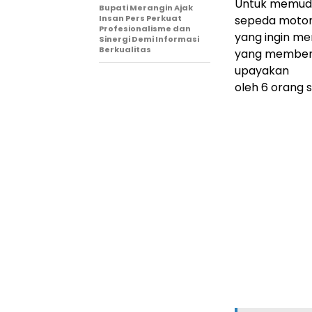
Untuk memud
Bupati Merangin Ajak
Insan Pers Perkuat
sepeda motor
Profesionalisme dan
yang ingin m
Sinergi Demi Informasi
Berkualitas
yang membent
upayakan
oleh 6 orang 