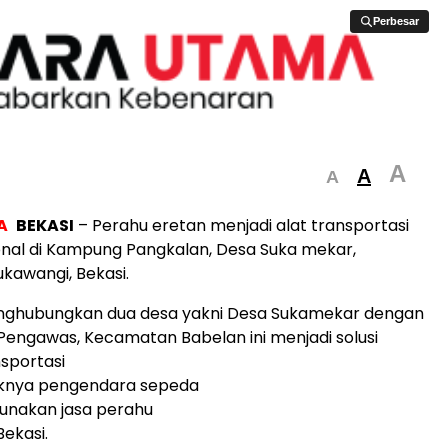
Perbesar
Perbesar
A
A
A
A
BEKASI
– Perahu eretan menjadi alat transportasi
nal di Kampung Pangkalan, Desa Suka mekar,
kawangi, Bekasi.
enghubungkan dua desa yakni Desa Sukamekar dengan
engawas, Kecamatan Babelan ini menjadi solusi
nsportasi
knya pengendara sepeda
nakan jasa perahu
Bekasi.