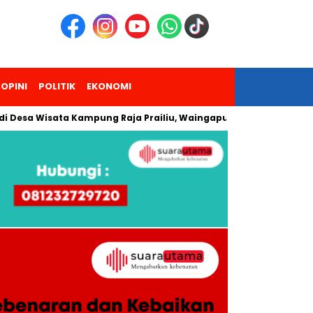
OPINI
POLITIK
EKONOMI
a Wisata Kampung Raja Prailiu, Waingapu!
Dua Pendaki Gun