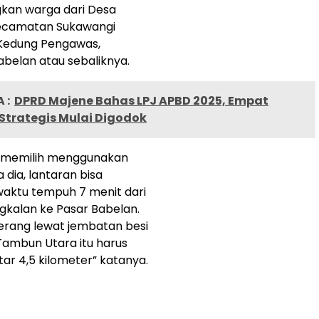
an warga dari Desa
ecamatan Sukawangi
Kedung Pengawas,
belan atau sebaliknya.
 :
DPRD Majene Bahas LPJ APBD 2025, Empat
Strategis Mulai Digodok
 memilih menggunakan
a dia, lantaran bisa
ktu tempuh 7 menit dari
kalan ke Pasar Babelan.
erang lewat jembatan besi
i Tambun Utara itu harus
ar 4,5 kilometer” katanya.