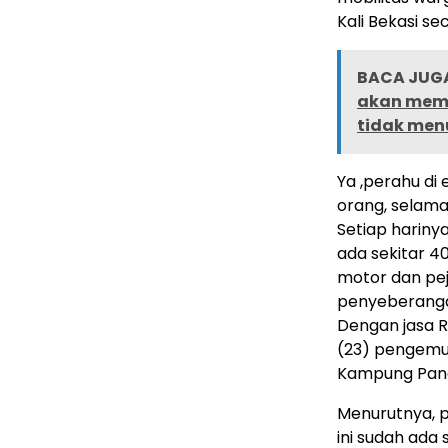
Kali Bekasi sec
BACA JUGA
akan memb
tidak men
Ya ,perahu di 
orang, selama 
Setiap harinya
ada sekitar 
motor dan pej
penyeberangan
Dengan jasa R
(23) pengemu
Kampung Pang
Menurutnya, 
ini sudah ada 