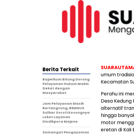
SUARAUTAM
Berita Terkait
umum tradisio
Bapelkum Bitung Dorong
Kecamatan Su
Pelayanan Hukum Makin
Dekat dengan
Masyarakat
Perahu ini m
Desa Kedung P
Jam Pelayanan Masih
alternatif tra
Berlangsung, BEMNUS
Sulbar Soroti Kosongnya
hingga banya
Loket Layanan
Disdikpora Majene
motor menggu
eretan di Kali 
Semangat Pengayoman