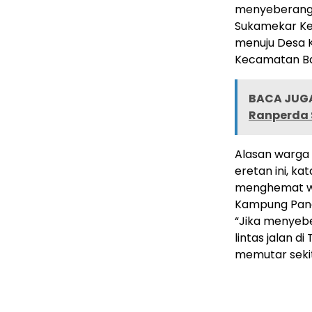
menyeberangk
Sukamekar K
menuju Desa 
Kecamatan Ba
BACA JUGA
Ranperda 
Alasan warga
eretan ini, kat
menghemat wa
Kampung Pang
“Jika menyeb
lintas jalan d
memutar sekit