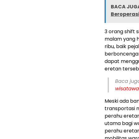
BACA JUGA
Beroperasi
3 orang shift 
malam yang h
ribu, baik pe
berboncengan
dapat menggu
eretan terseb
Baca jug
wisataw
Meski ada ban
transportasi
perahu eretan 
utama bagi wa
perahu ereta
mobilitas wa