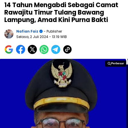
14 Tahun Mengabdi Sebagai Camat
Rawajitu Timur Tulang Bawang
Lampung, Amad Kini Purna Bakti
Nafian Faiz
- Publisher
Selasa, 2 Juli 2024
- 13:19 WIB
Perbesar
Perbesar