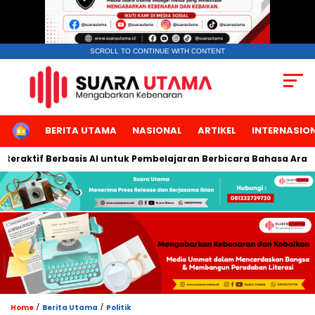
SCROLL TO CONTINUE WITH CONTENT
HOME
BERITA UTAMA
NASIONAL
ARTIKEL
INTERNASIO
raktif Berbasis AI untuk Pembelajaran Berbicara Bahasa Arab
/
/
Home
Berita Utama
Politik