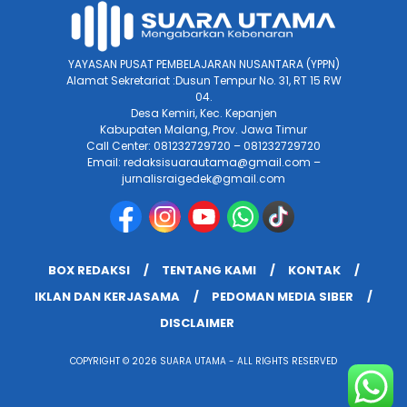
YAYASAN PUSAT PEMBELAJARAN NUSANTARA (YPPN)
Alamat Sekretariat :Dusun Tempur No. 31, RT 15 RW
04.
Desa Kemiri, Kec. Kepanjen
Kabupaten Malang, Prov. Jawa Timur
Call Center: 081232729720 – 081232729720
Email: redaksisuarautama@gmail.com –
jurnalisraigedek@gmail.com
BOX REDAKSI
TENTANG KAMI
KONTAK
IKLAN DAN KERJASAMA
PEDOMAN MEDIA SIBER
DISCLAIMER
COPYRIGHT © 2026 SUARA UTAMA - ALL RIGHTS RESERVED