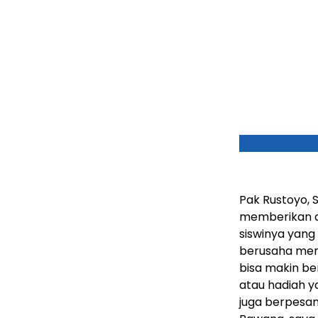
Pak Rustoyo, S
memberikan du
siswinya yang
berusaha memf
bisa makin be
atau hadiah y
juga berpesan,