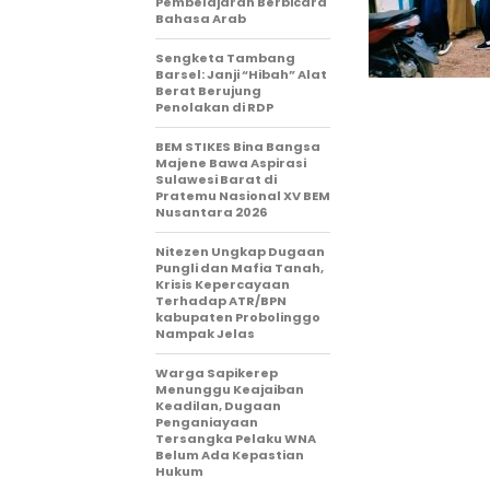
Pembelajaran Berbicara
Bahasa Arab
Sengketa Tambang
Barsel: Janji “Hibah” Alat
Berat Berujung
Penolakan di RDP
BEM STIKES Bina Bangsa
Majene Bawa Aspirasi
Sulawesi Barat di
Pratemu Nasional XV BEM
Nusantara 2026
Nitezen Ungkap Dugaan
Pungli dan Mafia Tanah,
Krisis Kepercayaan
Terhadap ATR/BPN
kabupaten Probolinggo
Nampak Jelas
Warga Sapikerep
Menunggu Keajaiban
Keadilan, Dugaan
Penganiayaan
Tersangka Pelaku WNA
Belum Ada Kepastian
Hukum