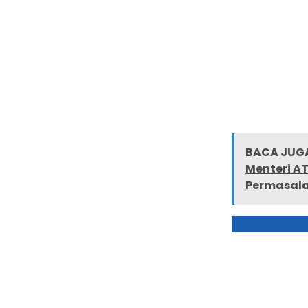
BACA JUGA
Menteri AT
Permasala