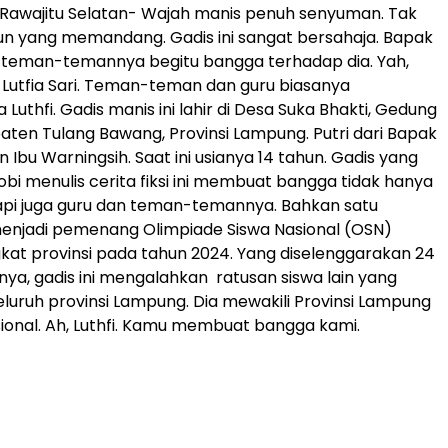
Rawajitu Selatan- Wajah manis penuh senyuman. Tak
n yang memandang. Gadis ini sangat bersahaja. Bapak
a teman-temannya begitu bangga terhadap dia. Yah,
utfia Sari. Teman-teman dan guru biasanya
uthfi. Gadis manis ini lahir di Desa Suka Bhakti, Gedung
paten Tulang Bawang, Provinsi Lampung. Putri dari Bapak
 Ibu Warningsih. Saat ini usianya 14 tahun. Gadis yang
i menulis cerita fiksi ini membuat bangga tidak hanya
api juga guru dan teman-temannya. Bahkan satu
 menjadi pemenang Olimpiade Siswa Nasional (OSN)
gkat provinsi pada tahun 2024. Yang diselenggarakan 24
inya, gadis ini mengalahkan ratusan siswa lain yang
seluruh provinsi Lampung. Dia mewakili Provinsi Lampung
sional. Ah, Luthfi. Kamu membuat bangga kami.