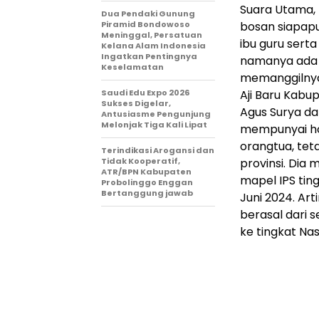
Suara Utama, 
Dua Pendaki Gunung
Piramid Bondowoso
bosan siapapu
Meninggal, Persatuan
ibu guru sert
Kelana Alam Indonesia
Ingatkan Pentingnya
namanya ada L
Keselamatan
memanggilnya L
Saudi Edu Expo 2026
Aji Baru Kabu
Sukses Digelar,
Agus Surya dan
Antusiasme Pengunjung
Melonjak Tiga Kali Lipat
mempunyai hob
orangtua, tet
Terindikasi Arogansi dan
Tidak Kooperatif,
provinsi. Dia
ATR/BPN Kabupaten
mapel IPS tin
Probolinggo Enggan
Bertanggung jawab
Juni 2024. Art
berasal dari 
ke tingkat Na