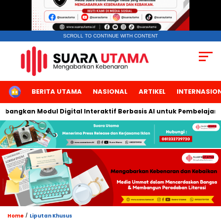
SCROLL TO CONTINUE WITH CONTENT
HOME
BERITA UTAMA
NASIONAL
ARTIKEL
INTERNASIO
ngkan Modul Digital Interaktif Berbasis AI untuk Pembelajaran B
/
Home
Liputan Khusus