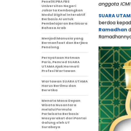
Peneliti PBA FBS
anggota ICMI
Universitas Negeri
Jakarta Kembangkan
Modul Digital Interaktif
SUARA UTAM
Berbasis AI untuk
berdoa kepad
Pembelajaran Berbicara
Bahasa Arab
Ramadhan
d
Ramadhannya
Menjadi Manusia yang
Bermanfaat dan Berjiwa
Penolong
Pernyataan Hotman
Paris, Pemred SUARA
UTAMA Ajak Hormati
Profesi Wartawan
Wartawan SUARA UTAMA
Harus Berilmu dan
Beretika
Menata Masa Depan
Wisata Nusantara
melalui Formula
Pariwisata Berbasis
Masyarakat dari Pantai
Galung oleh UT
Surabaya