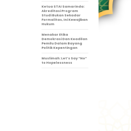
Ketua STAI Samarinda:
Akreditasi Program
Studi Bukan Sekadar
Formalitas, Ini Kewajiban
Hukum
Menakar Etika
Demokrasi Dan Keadilan
Pemilu Dalam Bayang
Politik Kepentingan
Muslimah: Let’s Say “No”
to Hopelessness