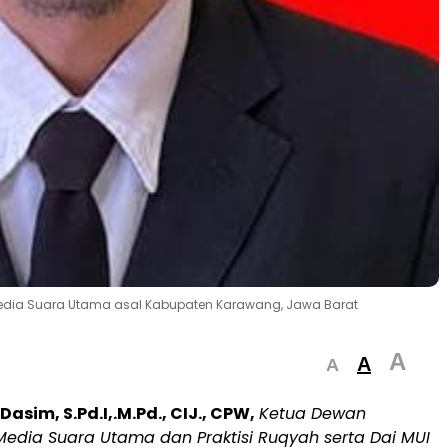
edia Suara Utama asal Kabupaten Karawang, Jawa Barat
A
A
A
 Dasim, S.Pd.I,.M.Pd., CIJ., CPW,
Ketua Dewan
edia Suara Utama dan Praktisi Ruqyah serta Dai MUI