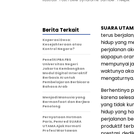
SUARA UTAM
Berita Terkait
terus berjalan
Koperasi Desa:
hidup yang me
Kesejahteraan atau
perjalanan ak
Kontrol Negara?
siapapun oran
Peneliti PBA FBS
mempunyai ja
Universitas Negeri
Jakarta Kembangkan
waktunya akan
Modul Digital Interaktif
mengaturnya.
Berbasis AI untuk
Pembelajaran Berbicara
Bahasa Arab
Berhentinya pr
karena selesai
Menjadi Manusia yang
Bermanfaat dan Berjiwa
yang tidak ku
Penolong
hidup yang h
Pernyataan Hotman
perjalanan be
Paris, Pemred SUARA
produktif ter
UTAMA Ajak Hormati
Profesi Wartawan
prestasi, ded