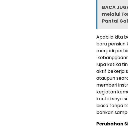
BACA JUGA
melalui Fo
Pantai Ga
Apabila kita
baru pensiun 
menjadi perbi
kebanggaanny
lupa ketika t
aktif bekerja
ataupun seor
memberi inst
kegiatan kema
konteksnya s
biasa tanpa t
bahkan sampai
Perubahan S