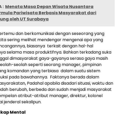
 :
Menata Masa Depan Wisata Nusantara
rmula Pariwisata Berbasis Masyarakat dari
lung oleh UT Surabaya
 bertemu dan berkomunikasi dengan seseorang yang
kita sering melihat mendengar mengenai apa yang
ncangannya, biasanya terkait dengan hal-hal
a selama masa produktifnya. Bahkan terkadang suka
inggal dimasyarakat gaya-gayanya serasa gaya masih
 seolah-seolah seperti seorang manager, pimpinan
ang komandan yang terbiasa dalam suatu sistem
ruksi pada bawahannya. Faktanya berada dalam
syarakatan, Padahal apabila disadari situasi, waktu dan
udah berubah, berbeda dan sudah menjadi masyarakat
empelan atribut-atribut manager, direktur, kolonel
 jenderal sekalipun.
ikap Mental