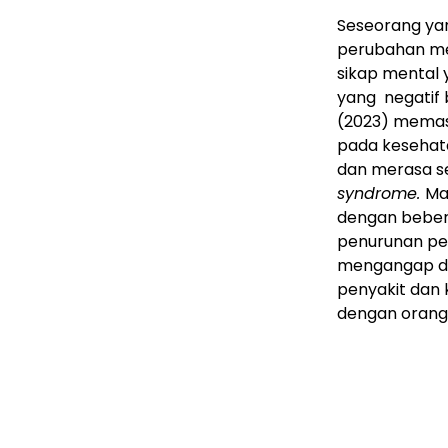
Seseorang ya
perubahan men
sikap mental y
yang negatif 
(2023) memas
pada kesehata
dan merasa sepe
syndrome.
Ma
dengan beberap
penurunan pen
mengangap di
penyakit dan 
dengan orang 