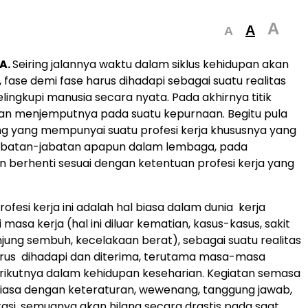
A
A
A
A.
Seiring jalannya waktu dalam siklus kehidupan akan
, fase demi fase harus dihadapi sebagai suatu realitas
lingkupi manusia secara nyata. Pada akhirnya titik
an menjemputnya pada suatu kepurnaan. Begitu pula
g yang mempunyai suatu profesi kerja khususnya yang
batan-jabatan apapun dalam lembaga, pada
 berhenti sesuai dengan ketentuan profesi kerja yang
ofesi kerja ini adalah hal biasa dalam dunia kerja
 masa kerja (hal ini diluar kematian, kasus-kasus, sakit
njung sembuh, kecelakaan berat), sebagai suatu realitas
arus dihadapi dan diterima, terutama masa-masa
rikutnya dalam kehidupan keseharian. Kegiatan semasa
biasa dengan keteraturan, wewenang, tanggung jawab,
ikasi, semuanya akan hilang secara drastis pada saat