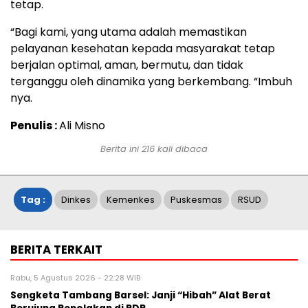
tetap.
“Bagi kami, yang utama adalah memastikan
pelayanan kesehatan kepada masyarakat tetap
berjalan optimal, aman, bermutu, dan tidak
terganggu oleh dinamika yang berkembang. “Imbuh
nya.
Penulis :
Ali Misno
Berita ini
216
kali dibaca
Tag :
Dinkes
Kemenkes
Puskesmas
RSUD
BERITA TERKAIT
Rabu, 5 Agustus 2026 - 22:28 WIB
Sengketa Tambang Barsel: Janji “Hibah” Alat Berat