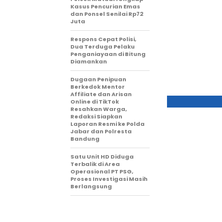
Kasus Pencurian Emas
dan Ponsel Senilai Rp72
Juta
Respons Cepat Polisi,
Dua Terduga Pelaku
Penganiayaan di Bitung
Diamankan
Dugaan Penipuan
Berkedok Mentor
Affiliate dan Arisan
Online di TikTok
Resahkan Warga,
Redaksi Siapkan
Laporan Resmi ke Polda
Jabar dan Polresta
Bandung
Satu Unit HD Diduga
Terbalik di Area
Operasional PT PSG,
Proses Investigasi Masih
Berlangsung