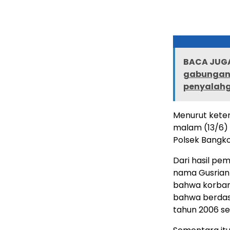
BACA JUGA
gabungan l
penyalahg
Menurut ketera
malam (13/6) 
Polsek Bangko
Dari hasil pe
nama Gusrian 
bahwa korban
bahwa berdasa
tahun 2006 se