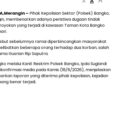
A
A
A
A,Merangin –
Pihak Kepolisian Sektor (Polsek) Bangko,
gin, membenarkan adanya peristiwa dugaan tindak
royokan yang terjadi di kawasan Taman Kota Bangko
ari.
rsebut sebelumnya ramai diperbincangkan masyarakat
elibatkan beberapa orang terhadap dua korban, salah
ma Gusrian Rip Saputra.
ko melalui Kanit Reskrim Polsek Bangko, Ipda Sugiandi
 dikonfirmasi media pada Kamis (18/6/2026), menjelaskan
rkan laporan yang diterima pihak kepolisian, kejadian
ng benar terjadi.