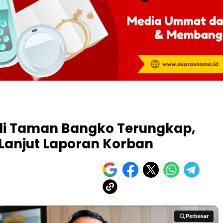
di Taman Bangko Terungkap,
k Lanjut Laporan Korban
Perbesar
Perbesar