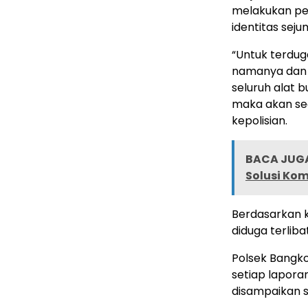
melakukan pen
identitas seju
“Untuk terdug
namanya dan 
seluruh alat b
maka akan seg
kepolisian.
BACA JUGA
Solusi Ko
Berdasarkan 
diduga terlib
Polsek Bangk
setiap lapora
disampaikan s