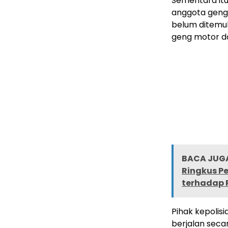
Sementara itu
anggota geng 
belum ditemu
geng motor da
BACA JUGA
Ringkus Pe
terhadap
Pihak kepoli
berjalan secar