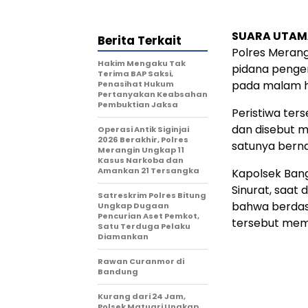
SUARA UTAM
Berita Terkait
Polres Meran
Hakim Mengaku Tak
pidana penge
Terima BAP Saksi,
pada malam h
Penasihat Hukum
Pertanyakan Keabsahan
Pembuktian Jaksa
Peristiwa te
dan disebut m
Operasi Antik Siginjai
2026 Berakhir, Polres
satunya berna
Merangin Ungkap 11
Kasus Narkoba dan
Amankan 21 Tersangka
Kapolsek Bang
Sinurat, saat
Satreskrim Polres Bitung
bahwa berdasa
Ungkap Dugaan
Pencurian Aset Pemkot,
tersebut mema
Satu Terduga Pelaku
Diamankan
Rawan Curanmor di
Bandung
Kurang dari 24 Jam,
Polsek Matuari Ungkap