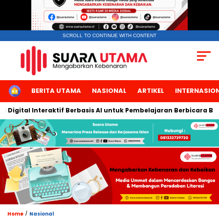
SCROLL TO CONTINUE WITH CONTENT
HOME
BERITA UTAMA
NASIONAL
ARTIKEL
INTERNASIO
gital Interaktif Berbasis AI untuk Pembelajaran Berbicara Bahasa
/
Home
Nasional