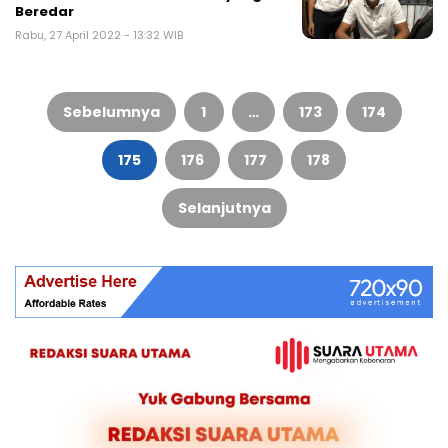
Beredar
Rabu, 27 April 2022 - 13:32 WIB
Paginasi
pos
Sebelumnya
1
…
173
174
175
176
177
178
Selanjutnya