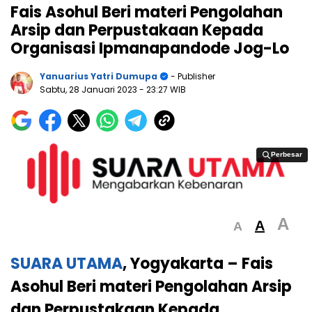
Fais Asohul Beri materi Pengolahan
Arsip dan Perpustakaan Kepada
Organisasi Ipmanapandode Jog-Lo
Yanuarius Yatri Dumupa
- Publisher
Sabtu, 28 Januari 2023
- 23:27 WIB
Perbesar
Perbesar
A
A
A
SUARA UTAMA
, Yogyakarta – Fais
Asohul Beri materi Pengolahan Arsip
dan Perpustakaan Kepada