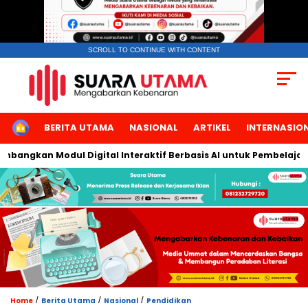
SCROLL TO CONTINUE WITH CONTENT
HOME
BERITA UTAMA
NASIONAL
ARTIKEL
INTERNASIO
angkan Modul Digital Interaktif Berbasis AI untuk Pembelajaran 
/
/
/
Home
Berita Utama
Nasional
Pendidikan