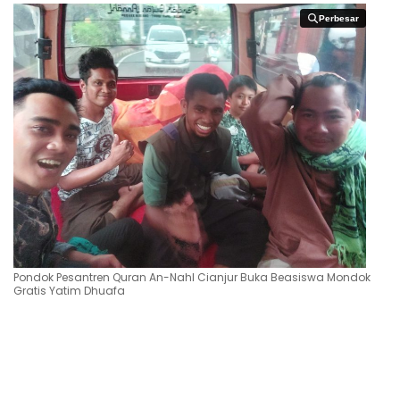
Perbesar
Perbesar
Pondok Pesantren Quran An-Nahl Cianjur Buka Beasiswa Mondok
Gratis Yatim Dhuafa