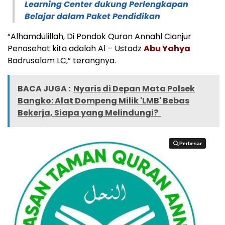
Learning Center dukung Perlengkapan
Belajar dalam Paket Pendidikan
“Alhamdulillah, Di Pondok Quran Annahl Cianjur
Penasehat kita adalah Al – Ustadz
Abu Yahya
Badrusalam LC,” terangnya.
BACA JUGA :
Nyaris di Depan Mata Polsek
Bangko: Alat Dompeng Milik 'LMB' Bebas
Bekerja, Siapa yang Melindungi?
Perbesar
Perbesar