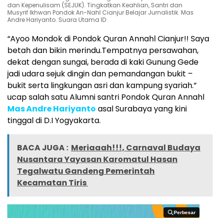
dan Kepenulisam (SEJUK). Tingkatkan Keahlian, Santri dan
Musyrif Ikhwan Pondok An-Nahl Cianjur Belajar Jurnalistik. Mas
Andre Hariyanto. Suara Utama ID
“Ayoo Mondok di Pondok Quran Annahl Cianjur!! Saya
betah dan bikin merindu.Tempatnya persawahan,
dekat dengan sungai, berada di kaki Gunung Gede
jadi udara sejuk dingin dan pemandangan bukit –
bukit serta lingkungan asri dan kampung syariah.”
ucap salah satu Alumni santri Pondok Quran Annahl
Mas Andre Hariyanto
asal Surabaya yang kini
tinggal di D.I Yogyakarta.
BACA JUGA :
Meriaaah!!!, Carnaval Budaya
Nusantara Yayasan Karomatul Hasan
Tegalwatu Gandeng Pemerintah
Kecamatan Tiris
Perbesar
Perbesar