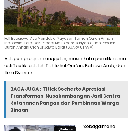
Full Beasiswa, Ayo Mondok di Yayasan Taman Quran Annahl
Indonesia. Foto: Dok. Pribadi Mas Andre Hariyanto dan Pondok
Quran Annahl Cianjur Jawa Barat (SUARA UTAMA)
Adapun program unggulan, masih kata pemilik nama
asli Taufik, adalah Tahfizhul Qur’an, Bahasa Arab, dan
Ilmu Syariah.
BACA JUGA :
Titiek Soeharto Apresiasi
Transformasi Nusakambangan Jadi Sentra
Ketahanan Pangan dan Pembinaan Warga
Binaan
Sebagaimana
Perbesar
Perbesar