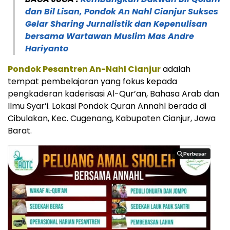
dan Bil Lisan, Pondok An Nahl Cianjur Sukses
Gelar Sharing Jurnalistik dan Kepenulisan
bersama Wartawan Muslim Mas Andre
Hariyanto
Pondok Pesantren An-Nahl Cianjur
adalah
tempat pembelajaran yang fokus kepada
pengkaderan kaderisasi Al-Qur’an, Bahasa Arab dan
Ilmu Syar’i. Lokasi Pondok Quran Annahl berada di
Cibulakan, Kec. Cugenang, Kabupaten Cianjur, Jawa
Barat.
Perbesar
Perbesar