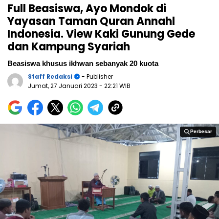
Full Beasiswa, Ayo Mondok di
Yayasan Taman Quran Annahl
Indonesia. View Kaki Gunung Gede
dan Kampung Syariah
Beasiswa khusus ikhwan sebanyak 20 kuota
Staff Redaksi
- Publisher
Jumat, 27 Januari 2023
- 22:21 WIB
Perbesar
Perbesar