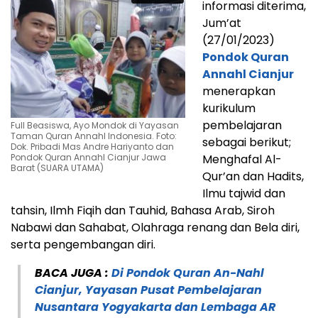
informasi diterima,
Jum’at
(27/01/2023)
Pondok Quran
Annahl Cianjur
menerapkan
kurikulum
pembelajaran
Full Beasiswa, Ayo Mondok di Yayasan
Taman Quran Annahl Indonesia. Foto:
sebagai berikut;
Dok. Pribadi Mas Andre Hariyanto dan
Pondok Quran Annahl Cianjur Jawa
Menghafal Al-
Barat (SUARA UTAMA)
Qur’an dan Hadits,
Ilmu tajwid dan
tahsin, Ilmh Fiqih dan Tauhid, Bahasa Arab, Siroh
Nabawi dan Sahabat, Olahraga renang dan Bela diri,
serta pengembangan diri.
BACA JUGA :
Di Pondok Quran An-Nahl
Cianjur, Yayasan Pusat Pembelajaran
Nusantara Yogyakarta dan Lembaga AR