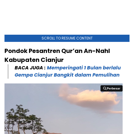
SCROLL TO RESUME CONTENT
Pondok Pesantren Qur’an An-Nahl
Kabupaten Cianjur
BACA JUGA :
Memperingati 1 Bulan berlalu
Gempa Cianjur Bangkit dalam Pemulihan
Perbesar
Perbesar