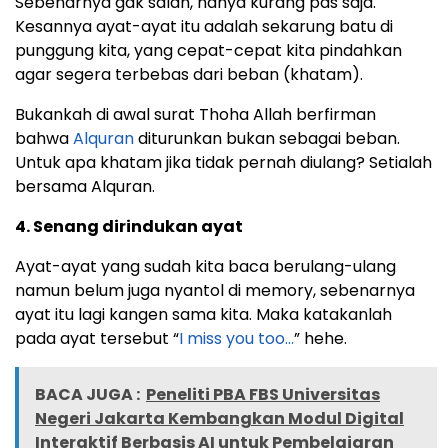
Sebenarnya gak salah, hanya kurang pas saja.
Kesannya ayat-ayat itu adalah sekarung batu di
punggung kita, yang cepat-cepat kita pindahkan
agar segera terbebas dari beban (khatam).
Bukankah di awal surat Thoha Allah berfirman
bahwa
Alquran
diturunkan bukan sebagai beban.
Untuk apa khatam jika tidak pernah diulang? Setialah
bersama Alquran.
4. Senang dirindukan ayat
Ayat-ayat yang sudah kita baca berulang-ulang
namun belum juga nyantol di memory, sebenarnya
ayat itu lagi kangen sama kita. Maka katakanlah
pada ayat tersebut “
I miss you too…
” hehe.
BACA JUGA :
Peneliti PBA FBS Universitas
Negeri Jakarta Kembangkan Modul Digital
Interaktif Berbasis AI untuk Pembelajaran