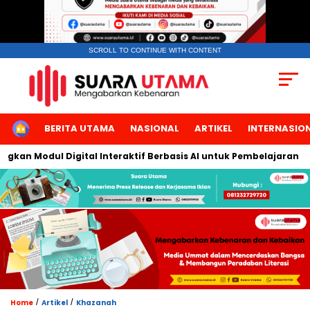
SCROLL TO CONTINUE WITH CONTENT
HOME
BERITA UTAMA
NASIONAL
ARTIKEL
INTERNASIO
Modul Digital Interaktif Berbasis AI untuk Pembelajaran Berbica
/
/
Home
Artikel
Khazanah