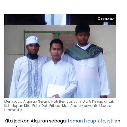
Perbesar
Perbesar
Membaca Alquran Serasa Hati Bernyanyi, Ini Dia 5 Prinsip untuk
Kehidupan Kita. Foto: Dok. Pribadi Mas Andre Hariyanto (Suara
Utama ID)
Kita jadikan Alquran sebagai
teman hidup kita
, istilah