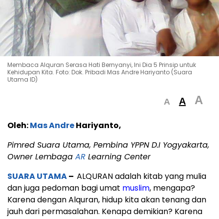
Membaca Alquran Serasa Hati Bernyanyi, Ini Dia 5 Prinsip untuk
Kehidupan Kita. Foto: Dok. Pribadi Mas Andre Hariyanto (Suara
Utama ID)
A
A
A
Oleh:
Mas Andre
Hariyanto,
Pimred Suara Utama, Pembina YPPN D.I Yogyakarta,
Owner Lembaga
AR
Learning Center
SUARA UTAMA
–
ALQURAN adalah kitab yang mulia
dan juga pedoman bagi umat
muslim
, mengapa?
Karena dengan Alquran, hidup kita akan tenang dan
jauh dari permasalahan. Kenapa demikian? Karena