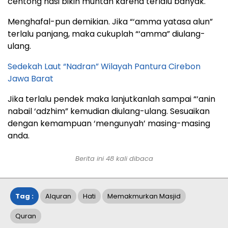
centong nasi bikin muntah karena terlalu banyak.
Menghafal-pun demikian. Jika “‘amma yatasa alun”
terlalu panjang, maka cukuplah “‘amma” diulang-
ulang.
Sedekah Laut “Nadran” Wilayah Pantura Cirebon
Jawa Barat
Jika terlalu pendek maka lanjutkanlah sampai “‘anin
nabail ‘adzhim” kemudian diulang-ulang. Sesuaikan
dengan kemampuan ‘mengunyah’ masing-masing
anda.
Berita ini
48
kali dibaca
Tag :
Alquran
Hati
Memakmurkan Masjid
Quran