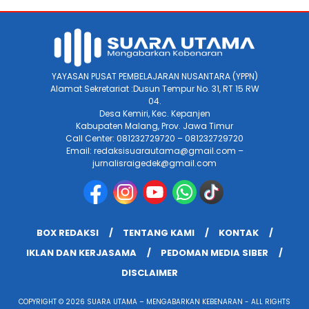
YAYASAN PUSAT PEMBELAJARAN NUSANTARA (YPPN)
Alamat Sekretariat :Dusun Tempur No. 31, RT 15 RW
04.
Desa Kemiri, Kec. Kepanjen
Kabupaten Malang, Prov. Jawa Timur
Call Center: 081232729720 – 081232729720
Email: redaksisuarautama@gmail.com –
jurnalisraigedek@gmail.com
BOX REDAKSI
TENTANG KAMI
KONTAK
IKLAN DAN KERJASAMA
PEDOMAN MEDIA SIBER
DISCLAIMER
COPYRIGHT © 2026 SUARA UTAMA – MENGABARKAN KEBENARAN - ALL RIGHTS