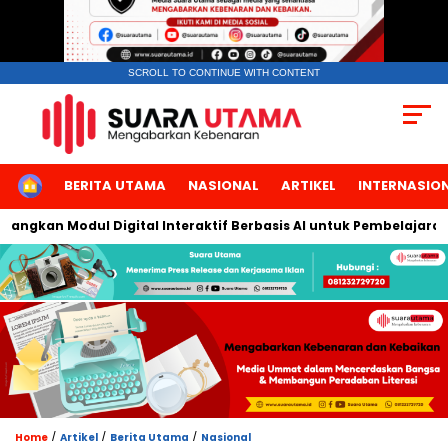
SCROLL TO CONTINUE WITH CONTENT
HOME
BERITA UTAMA
NASIONAL
ARTIKEL
INTERNASIO
gkan Modul Digital Interaktif Berbasis AI untuk Pembelajaran Be
/
/
/
Home
Artikel
Berita Utama
Nasional