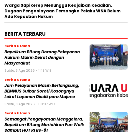
Warga Sapikerep Menunggu Keajaiban Keadilan,
Dugaan Penganiayaan Tersangka Pelaku WNA Belum
Ada Kepastian Hukum
BERITA TERBARU
Berita Utama
Bapelkum Bitung Dorong Pelayanan
Hukum Makin Dekat dengan
Masyarakat
Sabtu, 8 Agu 2026 - 11:19 WIB
Berita Utama
Jam Pelayanan Masih Berlangsung,
BEMNUS Sulbar Soroti Kosongnya
Loket Layanan Disdikpora Majene
Sabtu, 8 Agu 2026 - 00:07 WIB
Berita Utama
Semangat Pengayoman Menggelora,
Bapelkum Bitung Meriahkan Fun Walk
Sambut HUT RI ke-81