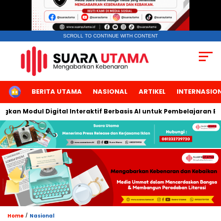
SCROLL TO CONTINUE WITH CONTENT
HOME
BERITA UTAMA
NASIONAL
ARTIKEL
INTERNASIO
n Modul Digital Interaktif Berbasis AI untuk Pembelajaran Berbi
/
Home
Nasional