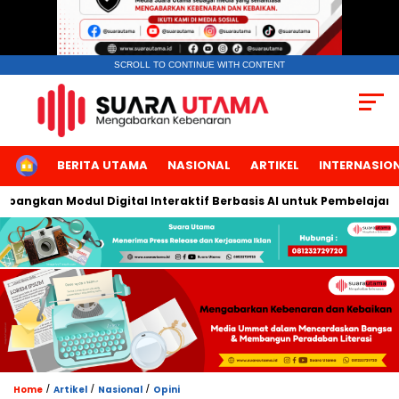
SCROLL TO CONTINUE WITH CONTENT
HOME
BERITA UTAMA
NASIONAL
ARTIKEL
INTERNASIO
gkan Modul Digital Interaktif Berbasis AI untuk Pembelajaran Be
/
/
/
Home
Artikel
Nasional
Opini