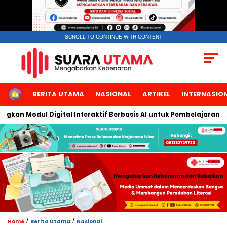
SCROLL TO CONTINUE WITH CONTENT
HOME
BERITA UTAMA
NASIONAL
ARTIKEL
INTERNASIO
an Modul Digital Interaktif Berbasis AI untuk Pembelajaran Berbi
/
/
Home
Berita Utama
Nasional