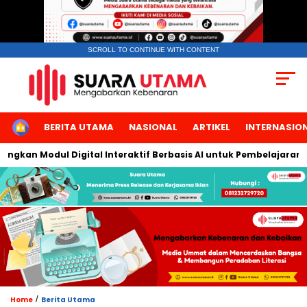
SCROLL TO CONTINUE WITH CONTENT
HOME
BERITA UTAMA
NASIONAL
ARTIKEL
INTERNASIO
gkan Modul Digital Interaktif Berbasis AI untuk Pembelajaran Ber
/
Home
Berita Utama