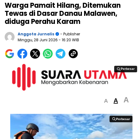
Warga Pamait Hilang, Ditemukan
Tewas di Dasar Danau Malawen,
diduga Perahu Karam
Anggota Jurnalis
- Publisher
Minggu, 28 Juni 2026
- 16:20 WIB
Perbesar
Perbesar
A
A
A
Perbesar
Perbesar