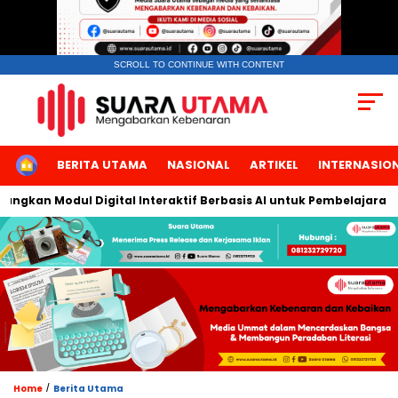
SCROLL TO CONTINUE WITH CONTENT
HOME
BERITA UTAMA
NASIONAL
ARTIKEL
INTERNASIO
an Modul Digital Interaktif Berbasis AI untuk Pembelajaran Berbi
/
Home
Berita Utama