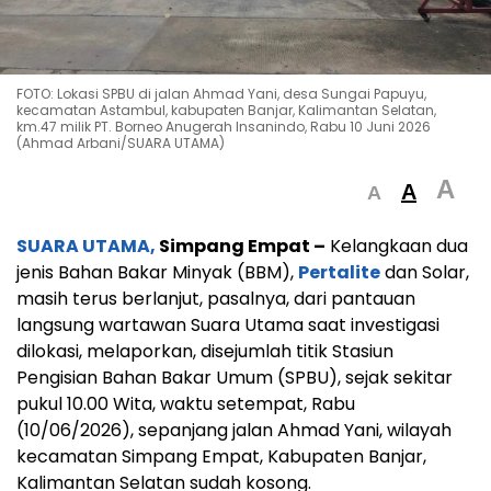
FOTO: Lokasi SPBU di jalan Ahmad Yani, desa Sungai Papuyu,
kecamatan Astambul, kabupaten Banjar, Kalimantan Selatan,
km.47 milik PT. Borneo Anugerah Insanindo, Rabu 10 Juni 2026
(Ahmad Arbani/SUARA UTAMA)
A
A
A
SUARA UTAMA,
Simpang Empat –
Kelangkaan dua
jenis Bahan Bakar Minyak (BBM),
Pertalite
dan Solar,
masih terus berlanjut, pasalnya, dari pantauan
langsung wartawan Suara Utama saat investigasi
dilokasi, melaporkan, disejumlah titik Stasiun
Pengisian Bahan Bakar Umum (SPBU), sejak sekitar
pukul 10.00 Wita, waktu setempat, Rabu
(10/06/2026), sepanjang jalan Ahmad Yani, wilayah
kecamatan Simpang Empat, Kabupaten Banjar,
Kalimantan Selatan sudah kosong.