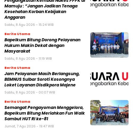
Pengangkatan Kembali Nakes PPPK di
Mamuju : “Jangan Jadikan Tenaga
Kesehatan Korban Kebijakan
Anggaran
Sabtu, 8 Agu 2026 - 15:24 WIB
Berita Utama
Bapelkum Bitung Dorong Pelayanan
Hukum Makin Dekat dengan
Masyarakat
Sabtu, 8 Agu 2026 - 11:19 WIB
Berita Utama
Jam Pelayanan Masih Berlangsung,
BEMNUS Sulbar Soroti Kosongnya
Loket Layanan Disdikpora Majene
Sabtu, 8 Agu 2026 - 00:07 WIB
Berita Utama
Semangat Pengayoman Menggelora,
Bapelkum Bitung Meriahkan Fun Walk
Sambut HUT RI ke-81
Jumat, 7 Agu 2026 - 19:47 WIB