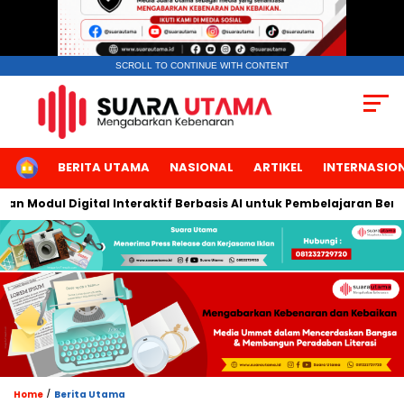
SCROLL TO CONTINUE WITH CONTENT
HOME
BERITA UTAMA
NASIONAL
ARTIKEL
INTERNASIO
odul Digital Interaktif Berbasis AI untuk Pembelajaran Berbicara
/
Home
Berita Utama