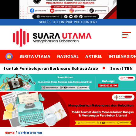
SCROLL TO CONTINUE WITH CONTENT
HOME
BERITA UTAMA
NASIONAL
ARTIKEL
INTERNASIO
 untuk Pembelajaran Berbicara Bahasa Arab
Smart TBN Hadir 
/
Home
Berita Utama