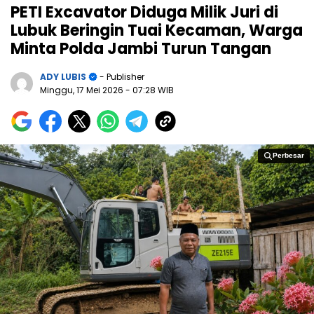
PETI Excavator Diduga Milik Juri di
Lubuk Beringin Tuai Kecaman, Warga
Minta Polda Jambi Turun Tangan
ADY LUBIS
- Publisher
Minggu, 17 Mei 2026
- 07:28 WIB
Perbesar
Perbesar