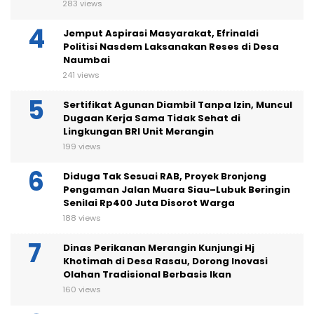
Orang dengan Tanda Tangan Palsu
283 views
Jemput Aspirasi Masyarakat, Efrinaldi
Politisi Nasdem Laksanakan Reses di Desa
Naumbai
241 views
Sertifikat Agunan Diambil Tanpa Izin, Muncul
Dugaan Kerja Sama Tidak Sehat di
Lingkungan BRI Unit Merangin
199 views
Diduga Tak Sesuai RAB, Proyek Bronjong
Pengaman Jalan Muara Siau–Lubuk Beringin
Senilai Rp400 Juta Disorot Warga
188 views
Dinas Perikanan Merangin Kunjungi Hj
Khotimah di Desa Rasau, Dorong Inovasi
Olahan Tradisional Berbasis Ikan
160 views