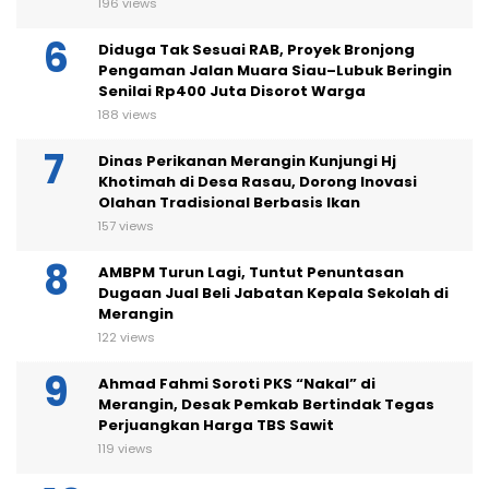
196 views
Diduga Tak Sesuai RAB, Proyek Bronjong
Pengaman Jalan Muara Siau–Lubuk Beringin
Senilai Rp400 Juta Disorot Warga
188 views
Dinas Perikanan Merangin Kunjungi Hj
Khotimah di Desa Rasau, Dorong Inovasi
Olahan Tradisional Berbasis Ikan
157 views
AMBPM Turun Lagi, Tuntut Penuntasan
Dugaan Jual Beli Jabatan Kepala Sekolah di
Merangin
122 views
Ahmad Fahmi Soroti PKS “Nakal” di
Merangin, Desak Pemkab Bertindak Tegas
Perjuangkan Harga TBS Sawit
119 views