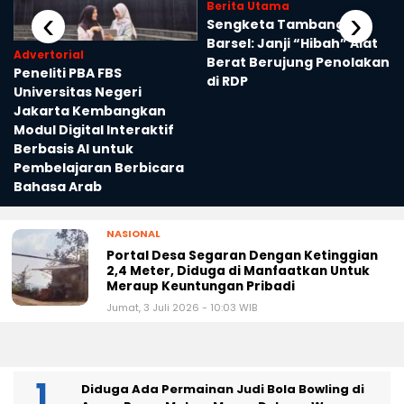
Berita Utama
‹
›
Sengketa Tambang
Barsel: Janji “Hibah” Alat
Advertorial
Berat Berujung Penolakan
Peneliti PBA FBS
di RDP
Universitas Negeri
Jakarta Kembangkan
Modul Digital Interaktif
Berbasis AI untuk
Pembelajaran Berbicara
Bahasa Arab
NASIONAL
Portal Desa Segaran Dengan Ketinggian
2,4 Meter, Diduga di Manfaatkan Untuk
Meraup Keuntungan Pribadi
Jumat, 3 Juli 2026 - 10:03 WIB
Diduga Ada Permainan Judi Bola Bowling di