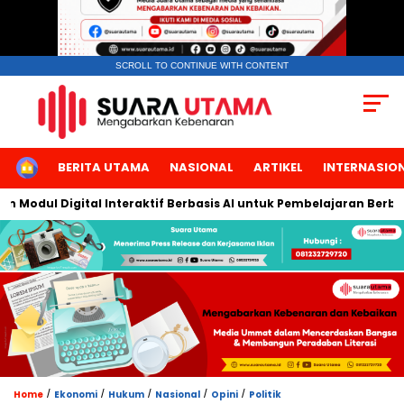
SCROLL TO CONTINUE WITH CONTENT
HOME
BERITA UTAMA
NASIONAL
ARTIKEL
INTERNASIO
dul Digital Interaktif Berbasis AI untuk Pembelajaran Berbicara
/
/
/
/
/
Home
Ekonomi
Hukum
Nasional
Opini
Politik