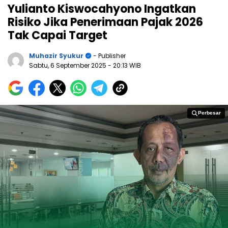
Yulianto Kiswocahyono Ingatkan
Risiko Jika Penerimaan Pajak 2026
Tak Capai Target
Muhazir Syukur
- Publisher
Sabtu, 6 September 2025
- 20:13 WIB
Perbesar
Perbesar