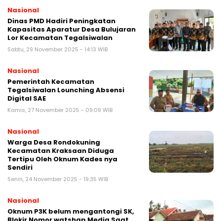
Nasional
Dinas PMD Hadiri Peningkatan
Kapasitas Aparatur Desa Bulujaran
Lor Kecamatan Tegalsiwalan
Sabtu, 29 November 2025 - 14:13 WIB
Nasional
Pemerintah Kecamatan
Tegalsiwalan Lounching Absensi
Digital SAE
Kamis, 27 November 2025 - 09:09 WIB
Nasional
Warga Desa Rondokuning
Kecamatan Kraksaan Diduga
Tertipu Oleh Oknum Kades nya
Sendiri
Senin, 24 November 2025 - 19:35 WIB
Nasional
Oknum P3K belum mengantongi SK,
Blokir Nomor watshap Media Saat